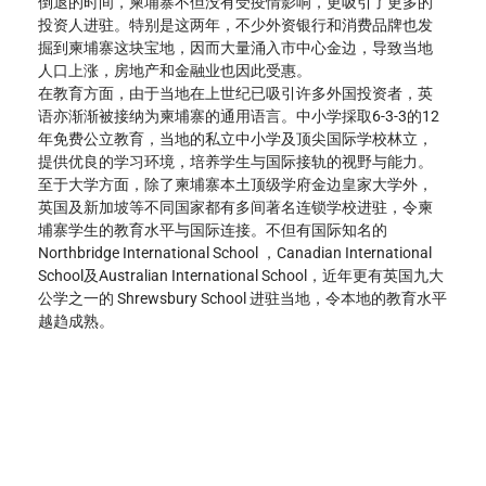
倒退的时间，柬埔寨不但没有受疫情影响，更吸引了更多的
投资人进驻。特别是这两年，不少外资银行和消费品牌也发
掘到柬埔寨这块宝地，因而大量涌入市中心金边，导致当地
人口上涨，房地产和金融业也因此受惠。
在教育方面，由于当地在上世纪已吸引许多外国投资者，英
语亦渐渐被接纳为柬埔寨的通用语言。中小学採取6-3-3的12 
年免费公立教育，当地的私立中小学及顶尖国际学校林立，
提供优良的学习环境，培养学生与国际接轨的视野与能力。
至于大学方面，除了柬埔寨本土顶级学府金边皇家大学外，
英国及新加坡等不同国家都有多间著名连锁学校进驻，令柬
埔寨学生的教育水平与国际连接。不但有国际知名的 
Northbridge International School ，Canadian International 
School及Australian International School，近年更有英国九大
公学之一的 Shrewsbury School 进驻当地，令本地的教育水平
越趋成熟。