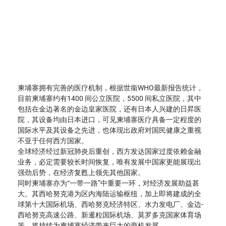
柬埔寨拥有完善的医疗机制，根据世衞WHO最新报告统计，
目前柬埔寨约有1400 间公立医院，5500 间私立医院，其中
包括在金边著名的金边皇家医院，还有日本人兴建的日昇医
院，其设备均由日本进口，可见柬埔寨医疗具备一定程度的
国际水平及其设备之先进，也体现出政府对国民健康之重视
不亚于任何西方国家。
全球经济经过新冠肺炎后重创，西方发达国家过度依赖金融
业务，必定需要较长时间恢复，唯有发展中国家更能展现出
强劲后势，在经济复甦上领先其他国家。
同时柬埔寨亦为“一带一路”中重要一环，对经济发展助益甚
大。其西哈努克港为区内海陆运输枢纽，加上即将建成的全
球第十大国际机场、西哈努克经济特区、水力发电厂、金边-
西哈努克高速公路、新暹粒国际机场、莫罗多克国家体育场
等，将持续为柬埔寨经济带来巨大的商机发展。