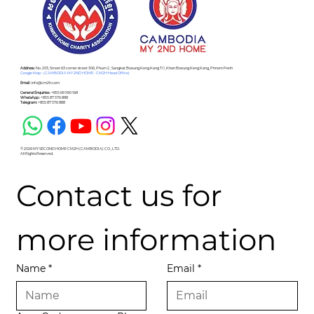
Address :
No. 203, Street 63 corner street 306, Phum 2 , Sangkat Boeung Keng Kang Ti 1, Khan Boeung Keng Kang, Phnom Penh
Google Map - (CAMBODIA MY 2ND HOME - CM2H Head Office)
Email :
info@cm2h.com
General Enquiries :
+855 69 590 168
WhatsApp :
+855 87 576 888
Telegram:
+855 87 576 888
© 2026 MY SECOND HOME CM2H (CAMBODIA) CO., LTD.
All Rights Reserved.
Contact us for 
more information
Name
*
Email
*