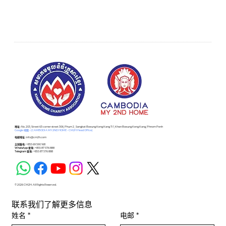
​地址 :
No. 203, Street 63 corner street 306, Phum 2 , Sangkat Boeung Keng Kang Ti 1, Khan Boeung Keng Kang, Phnom Penh
Google 地图 - (CAMBODIA MY 2ND HOME - CM2H Head Office)
电邮地址 :
info@cm2h.com
立刻致电 :
+855 69 590 168
WhatsApp 查询 :
+855 87 576 888
Telegram 查询 :
+855 87 576 888
© 2026 CM2H. All Rights Reserved.
联系我们了解更多信息
姓名
*
电邮
*