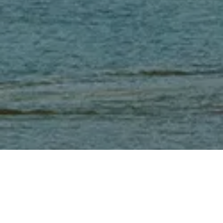
​柬埔寨位于亚洲中南半岛南部，是一个历史悠久的文明古国。柬埔寨20年来经济年平均成长率达7%，经济成长率排名世界第六。随着近年来柬
埔寨经济的快速发展和中柬合作的稳步推进，「一带一路」 为柬埔寨发展转型升级注入了巨大动力。
柬埔寨国内生产毛额（GDP）比例以服务业占43.5 % ， 农业业产值占26.7 % ， 农业占7%，制造业占16%。 其中服务业以旅游业为主导，而
制造业则主要是服装和鞋类。
柬埔寨的独特魅力已成为知名的旅游胜地。 旅游业不仅促进柬埔寨的经济发展更给人民还提供了100万个就业机会。