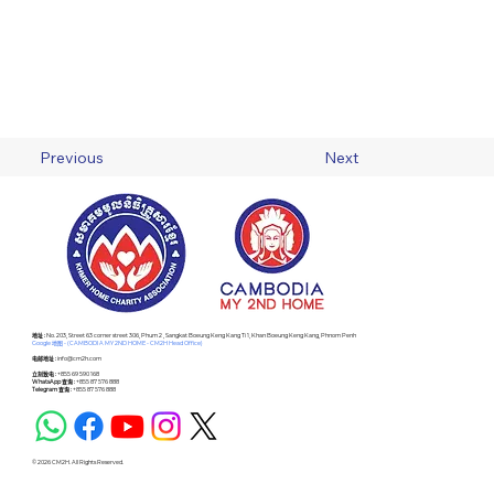
Previous
Next
​地址 :
No. 203, Street 63 corner street 306, Phum 2 , Sangkat Boeung Keng Kang Ti 1, Khan Boeung Keng Kang, Phnom Penh
Google 地图 - (CAMBODIA MY 2ND HOME - CM2H Head Office)
电邮地址 :
info@cm2h.com
立刻致电 :
+855 69 590 168
WhatsApp 查询 :
+855 87 576 888
Telegram 查询 :
+855 87 576 888
© 2026 CM2H. All Rights Reserved.