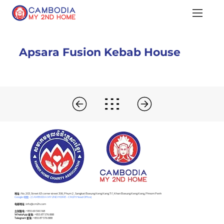
Apsara Fusion Kebab House
​地址 :
No. 203, Street 63 corner street 306, Phum 2 , Sangkat Boeung Keng Kang Ti 1, Khan Boeung Keng Kang, Phnom Penh
Google 地图 - (CAMBODIA MY 2ND HOME - CM2H Head Office)
电邮地址 :
info@cm2h.com
立刻致电 :
+855 69 590 168
WhatsApp 查询 :
+855 87 576 888
Telegram 查询 :
+855 87 576 888