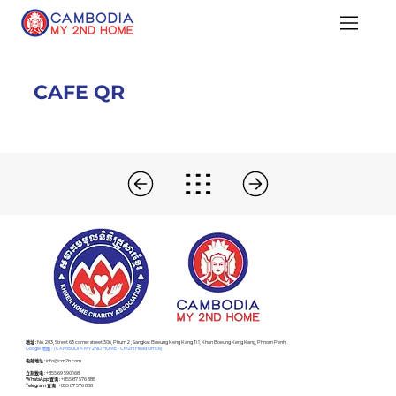
CAFE QR
​地址 :
No. 203, Street 63 corner street 306, Phum 2 , Sangkat Boeung Keng Kang Ti 1, Khan Boeung Keng Kang, Phnom Penh
Google 地图 - (CAMBODIA MY 2ND HOME - CM2H Head Office)
电邮地址 :
info@cm2h.com
立刻致电 :
+855 69 590 168
WhatsApp 查询 :
+855 87 576 888
Telegram 查询 :
+855 87 576 888