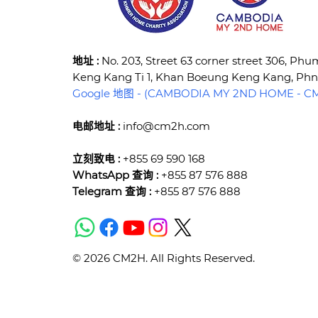
​地址 :
No. 203, Street 63 corner street 306, Ph
Keng Kang Ti 1, Khan Boeung Keng Kang, P
Google 地图 - (CAMBODIA MY 2ND HOME - CM2
电邮地址 :
info@cm2h.com
立刻致电 :
+855 69 590 168
WhatsApp 查询 :
+855 87 576 888
Telegram 查询 :
+855 87 576 888
© 2026 CM2H. All Rights Reserved.