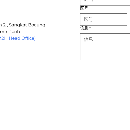
区号
um 2 , Sangkat Boeung
信息
*
hnom Penh
H Head Office)