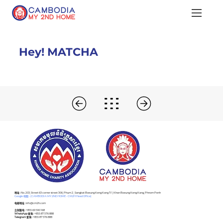
Hey! MATCHA
​地址 :
No. 203, Street 63 corner street 306, Phum 2 , Sangkat Boeung Keng Kang Ti 1, Khan Boeung Keng Kang, Phnom Penh
Google 地图 - (CAMBODIA MY 2ND HOME - CM2H Head Office)
电邮地址 :
info@cm2h.com
立刻致电 :
+855 69 590 168
WhatsApp 查询 :
+855 87 576 888
Telegram 查询 :
+855 87 576 888