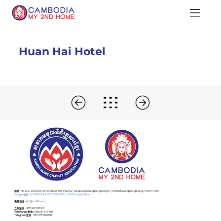
Huan Hai Hotel
​地址 :
No. 203, Street 63 corner street 306, Phum 2 , Sangkat Boeung Keng Kang Ti 1, Khan Boeung Keng Kang, Phnom Penh
Google 地图 - (CAMBODIA MY 2ND HOME - CM2H Head Office)
电邮地址 :
info@cm2h.com
立刻致电 :
+855 69 590 168
WhatsApp 查询 :
+855 87 576 888
Telegram 查询 :
+855 87 576 888