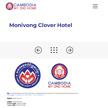
Monivong Clover Hotel
​地址 :
No. 203, Street 63 corner street 306, Phum 2 , Sangkat Boeung Keng Kang Ti 1, Khan Boeung Keng Kang, Phnom Penh
Google 地图 - (CAMBODIA MY 2ND HOME - CM2H Head Office)
电邮地址 :
info@cm2h.com
立刻致电 :
+855 69 590 168
WhatsApp 查询 :
+855 87 576 888
Telegram 查询 :
+855 87 576 888