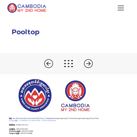
Pooltop
​地址 :
No. 203, Street 63 corner street 306, Phum 2 , Sangkat Boeung Keng Kang Ti 1, Khan Boeung Keng Kang, Phnom Penh
Google 地图 - (CAMBODIA MY 2ND HOME - CM2H Head Office)
电邮地址 :
info@cm2h.com
立刻致电 :
+855 69 590 168
WhatsApp 查询 :
+855 87 576 888
Telegram 查询 :
+855 87 576 888