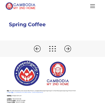
Spring Coffee
​地址 :
No. 203, Street 63 corner street 306, Phum 2 , Sangkat Boeung Keng Kang Ti 1, Khan Boeung Keng Kang, Phnom Penh
Google 地图 - (CAMBODIA MY 2ND HOME - CM2H Head Office)
电邮地址 :
info@cm2h.com
立刻致电 :
+855 69 590 168
WhatsApp 查询 :
+855 87 576 888
Telegram 查询 :
+855 87 576 888