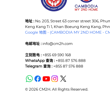
​地址 :
No. 203, Street 63 corner street 306, Ph
Keng Kang Ti 1, Khan Boeung Keng Kang, P
Google 地图 - (CAMBODIA MY 2ND HOME - CM2
电邮地址 :
info@cm2h.com
立刻致电 :
+855 69 590 168
WhatsApp 查询 :
+855 87 576 888
Telegram 查询 :
+855 87 576 888
© 2026 CM2H. All Rights Reserved.