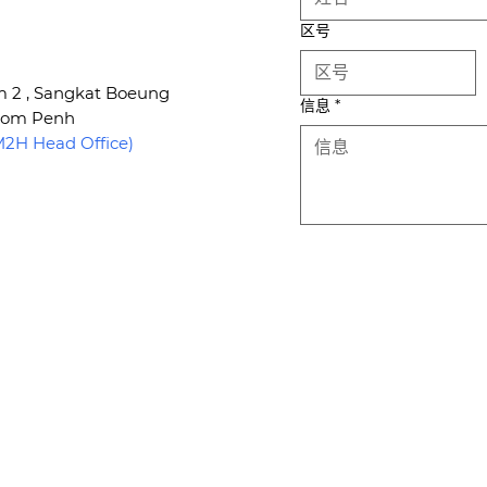
区号
um 2 , Sangkat Boeung
信息
*
hnom Penh
H Head Office)