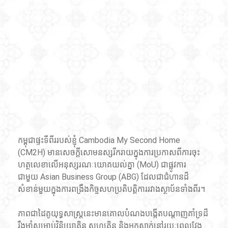
កម្ពុជាផ្ទះទីពីររបស់ខ្ញុំ Cambodia My Second Home 
(CM2H) មានសេចក្តីសោមនស្សរីករាយក្នុងការប្រកាសពីការចុះ
ហត្ថលេខាលើអនុស្សរណៈយោគយល់គ្នា (MoU) ជាផ្លូវការ
ជាមួយ Asian Business Group (ABG) ដែលជាជំហានដ៏
សំខាន់មួយក្នុងការពង្រឹងកិច្ចសហប្រតិបត្តិការរវាងស្ថាប័នទាំងពីរ។
ភាពជាដៃគូយុទ្ធសាស្ត្រនេះមានគោលបំណងបង្កើតបណ្តាញគាំទ្រដ៏
រឹងមាំសម្រាប់វិនិយោគិន សហគ្រិន និងអ្នកស្នាក់នៅរយៈពេលវែង