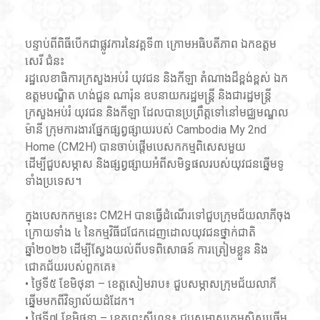
បន្ទាប់ពីពិធីបើកជាផ្លូវការនៃវគ្គទី៣ ក្រោមអធិបតីភាព ឯកឧត្តម 
សេរី ជំនះ 
រដ្ឋលេខាធិការក្រសួងអប់រំ យុវជន និងកីឡា តំណាងដ៏ខ្ពង់ខ្ពស់ ឯក
ឧត្តមបណ្ឌិត ហង់ជួន ណារ៉ុន ឧបនាយករដ្ឋមន្ត្រី និងជារដ្ឋមន្ត្រី
ក្រសួងអប់រំ យុវជន និងកីឡា ដែលបានប្រព្រឹត្តទៅនៅមជ្ឈមណ្ឌល
ម៉ានី ក្រុមការងារផ្នែកផ្សព្វផ្សាយរបស់ Cambodia My 2nd 
Home (CM2H) បានចាប់ផ្តើមបេសកកម្មពិសេសមួយ 
ដើម្បីជួបសម្ភាស និងផ្សព្វផ្សាយអំពីសមិទ្ធផលរបស់យុវជនឆ្នើមទូ
ទាំងប្រទេស។
ក្នុងបេសកកម្មនេះ CM2H បានធ្វើដំណើរទៅជួបក្រុមជ័យលាភីចុង
ក្រោយទាំង ៤ នៃកម្មវិធីជជែកដេញដោលយុវជនថ្នាក់ជាតិ 
ឆ្នាំ២០២៦ ដើម្បីស្វែងយល់ពីបទពិសោធន៍ ការត្រៀមខ្លួន និង
ជោគជ័យរបស់ពួកគេ៖
• ថ្ងៃទី៥ ខែមិថុនា – ខេត្តសៀមរាប៖ ជួបសម្ភាសក្រុមជ័យលាភី
ឆ្នើមមកពីវិទ្យាល័យដំដែក។
• ថ្ងៃទី៧ ខែមិថុនា – ខេត្តព្រះសីហនុ៖ ជួបសម្ភាសក្រុមសិស្សឆ្នើម