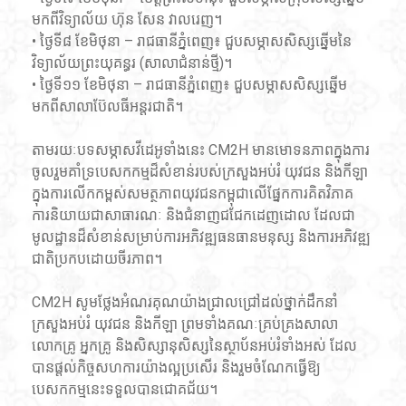
មកពីវិទ្យាល័យ ហ៊ុន សែន វាលរេញ។
• ថ្ងៃទី៨ ខែមិថុនា – រាជធានីភ្នំពេញ៖ ជួបសម្ភាសសិស្សឆ្នើមនៃ
វិទ្យាល័យព្រះយុគន្ធរ (សាលាជំនាន់ថ្មី)។
• ថ្ងៃទី១១ ខែមិថុនា – រាជធានីភ្នំពេញ៖ ជួបសម្ភាសសិស្សឆ្នើម
មកពីសាលាប៊ែលធីអន្តរជាតិ។
តាមរយៈបទសម្ភាសវីដេអូទាំងនេះ CM2H មានមោទនភាពក្នុងការ
ចូលរួមគាំទ្របេសកកម្មដ៏សំខាន់របស់ក្រសួងអប់រំ យុវជន និងកីឡា 
ក្នុងការលើកកម្ពស់សមត្ថភាពយុវជនកម្ពុជាលើផ្នែកការគិតវិភាគ 
ការនិយាយជាសាធារណៈ និងជំនាញជជែកដេញដោល ដែលជា
មូលដ្ឋានដ៏សំខាន់សម្រាប់ការអភិវឌ្ឍធនធានមនុស្ស និងការអភិវឌ្ឍ
ជាតិប្រកបដោយចីរភាព។
CM2H សូមថ្លែងអំណរគុណយ៉ាងជ្រាលជ្រៅដល់ថ្នាក់ដឹកនាំ
ក្រសួងអប់រំ យុវជន និងកីឡា ព្រមទាំងគណៈគ្រប់គ្រងសាលា 
លោកគ្រូ អ្នកគ្រូ និងសិស្សានុសិស្សនៃស្ថាប័នអប់រំទាំងអស់ ដែល
បានផ្តល់កិច្ចសហការយ៉ាងល្អប្រសើរ និងរួមចំណែកធ្វើឱ្យ
បេសកកម្មនេះទទួលបានជោគជ័យ។