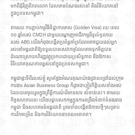
មកពីជុំវិញពិភពលោក ដែលមានបំណងរស់នៅ និងវិនិយោគនៅ
ក្នុងប្រទេសកម្ពុជា។
តាមរយៈការភ្ជាប់កម្មវិធីទិដ្ឋាការមាស (Golden Visa) រយៈពេល 
១០ ឆ្នាំរបស់ CM2H ជាមួយបណ្តាញអាជីវកម្មដ៏ទូលំទូលាយ
របស់ ABG យើងកំពុងបង្កើតប្រព័ន្ធគាំទ្រដែលអាចជួយដល់អ្នក
រស់នៅអន្តរជាតិឱ្យទទួលបានសេវាកម្មដែលអាចទុកចិត្តបាន 
ដំណោះស្រាយហិរញ្ញវត្ថុប្រកបដោយប្រសិទ្ធភាព និងឱកាស
វិនិយោគគុណភាពខ្ពស់នៅក្នុងប្រទេសកម្ពុជា។
កម្ពុជាផ្ទះទីពីររបស់ខ្ញុំ សូមថ្លែងអំណរគុណយ៉ាងជ្រាលជ្រៅដល់ក្រុម
ការងារ Asian Business Group ក៏ដូចជាភ្ញៀវកិត្តិយសទាំងអស់
ដែលបានចូលរួមក្នុងព្រឹត្តិការណ៍ដ៏មានសារៈសំខាន់នេះ។ តាមរយៈ
កិច្ចសហការនេះ យើងបន្តបេសកកម្មក្នុងការពង្រឹងទំនាក់ទំនងរវាង
កម្ពុជា និងសហគមន៍អន្តរជាតិ ព្រមទាំងបង្កើតឱកាសថ្មីៗសម្រាប់
ការរីកចម្រើន និងការវិនិយោគនាពេលអនាគត។