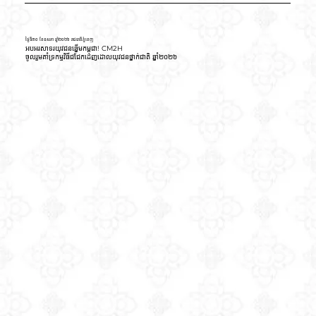
ថ្ងៃទី៣០ ខែឧសភា ឆ្នាំ២០២៦ រាជធានីភ្នំពេញ
អបអរសាទរយុវជនឆ្នើមកម្ពុជា! CM2H
ចូលរួមគាំទ្រកម្មវិធីជជែកដេញដោលយុវជនថ្នាក់ជាតិ ឆ្នាំ២០២៦