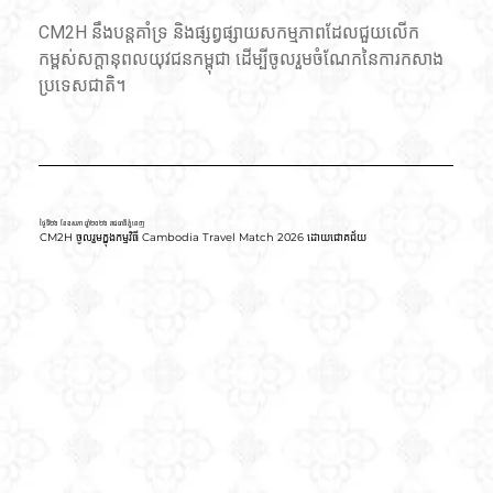
CM2H នឹងបន្តគាំទ្រ និងផ្សព្វផ្សាយសកម្មភាពដែលជួយលើក
កម្ពស់សក្តានុពលយុវជនកម្ពុជា ដើម្បីចូលរួមចំណែកនៃការកសាង
ប្រទេសជាតិ។
ថ្ងៃទី២៦ ខែឧសភា ឆ្នាំ២០២៦ រាជធានីភ្នំពេញ
CM2H ចូលរួមក្នុងកម្មវិធី Cambodia Travel Match 2026 ដោយជោគជ័យ