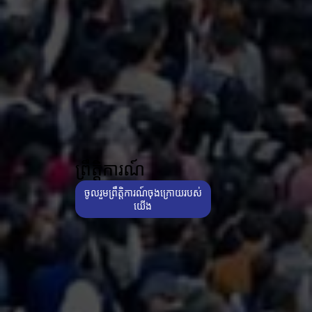
ព្រឹត្តិការណ៍
ចូលរួមព្រឹត្តិការណ៍ចុងក្រោយរបស់
យើង