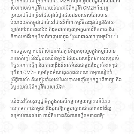
ក្នុងឱកាសនេះ ក្រុមការងារ CM2H ក៏បានធ្វើបទបង្ហាញលើវេទិកា
សំខាន់របស់កម្មវិធី ដោយណែនាំអំពីកម្មវិធី CM2Hនិងអត្ថ
ប្រយោជន៍ជាច្រើនដែលផ្តល់ជូនដល់ជនបរទេសដែលមាន
បំណងយកកម្ពុជាជាលំនៅឋានទីពីរ។ កម្មវិធីនេះផ្តល់នូវឱកាស
ស្នាក់នៅរយៈពេលវែង ក៏ដូចជាការចូលរួមក្នុងការវិនិយោគ និង
ឱកាសអាជីវកម្មដ៏ទាក់ទាញនៅក្នុង “ព្រះរាជាណាចក្រអច្ឆរិយៈ”។
ការទទួលស្វាគមន៍ពីសំណាក់ដៃគូ និងអ្នកចូលរួមក្នុងកម្មវិធីមាន
ភាពកក់ក្តៅ និងវិជ្ជមានយ៉ាងខ្លាំង ដែលបានបង្កើតឱកាសសម្រាប់
កិច្ចសហការថ្មីៗ និងការពង្រឹងទំនាក់ទំនងជាមួយដៃគូសំខាន់ៗជា
ច្រើន។ CM2H សូមថ្លែងអំណរគុណដល់គណៈកម្មការរៀបចំ
ព្រឹត្តិការណ៍ និងភ្ញៀវទាំងអស់ដែលបានអញ្ជើញមកជួបពិភាក្សា និង
ស្វែងយល់អំពីកម្មវិធីរបស់យើង។ 
យើងនៅតែបន្តប្តេជ្ញាចិត្តក្នុងការបើកទ្វារទទួលស្វាគមន៍ពិភព
លោកមកកាន់កម្ពុជា និងជួយឱ្យកម្ពុជាក្លាយជាគោលដៅដ៏ល្អ
សម្រាប់ការរស់នៅ ការវិនិយោគនិងការបង្កើតអនាគតថ្មី។