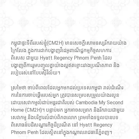
កម្ពុជាផ្ទះទីពីររបស់ខ្ញុំ(CM2H) មានសេចក្តីសោមនស្សរីករាយយ៉ាង
ក្រៃលែង ក្នុងការដាក់បង្ហាញវីដេអូពាណិជ្ជកម្មកិច្ចសហការ
ពិសេស ជាមួយ Hyatt Regency Phnom Penh ដែល
បង្ហាញពីការរួមបញ្ចូលគ្នាយ៉ាងល្អឥតខ្ចោះរវាងប្រណីតភាព និង
របៀបរស់នៅបែបស៊ីវិល័យ។
ស្រមៃថា ចាប់ពីពេលដែលអ្នកមកដល់ប្រទេសកម្ពុជា រាល់ដំណើរ
ការនៃការចាប់ផ្តើមរបស់អ្នក ត្រូវបានសម្របសម្រួលយ៉ាងរលូន
ដោយសេវាកម្មលំដាប់អន្តរជាតិរបស់ Cambodia My Second 
Home (CM2H)។ បន្ទាប់មក អ្នកអាចសម្រាក និងរីករាយជាមួយ
សេវាកម្ម និងបរិក្ខារលំដាប់ពិភពលោក ព្រមទាំងទទួលបានបទ
ពិសោធន៍បដិសណ្ឋារកិច្ចដ៏ប្រណីត នៅ Hyatt Regency 
Phnom Penh ដែលស្ថិតនៅក្នុងកណ្តាលរាជធានីភ្នំពញ។