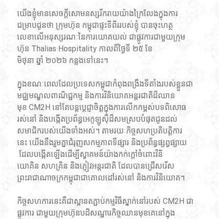
យើងខ្ញុំមានសេចក្តីសោមនស្សរីករាយយ៉ាងក្រៃលែងក្នុងការ
ជម្រាបជូនថា ក្រុមហ៊ុន កម្ពុជាផ្ទះទីពីររបស់ខ្ញុំ
បានចុះហត្ថ
លេខាលើអនុស្សរណៈនៃការយោគយល់ ជាផ្លូវការជាមួយក្រុម
ហ៊ុន Thalias Hospitality
កាលពីថ្ងៃទី ២៥ ខែ
មិថុនា ឆ្នាំ ២០២៦ កន្លងទៅនេះ។
ក្នុងខណៈពេលដែលប្រទេសកម្ពុជាកំពុងពង្រឹងទីតាំងរបស់ខ្លួនជា
មជ្ឈមណ្ឌលពាណិជ្ជកម្ម និងការវិនិយោគអន្តរជាតិដ៏ឈាន
មុខ CM2H នៅតែបន្តប្តេជ្ញាចិត្តក្នុងការលើកកម្ពស់បទពិសោធ
រស់នៅ និងបង្កើតប្រព័ន្ធអេកូឡូស៊ីដ៏សមស្របបំផុតជូនដល់
សមាជិករបស់យើងទាំងអស់។ តាមរយៈកិច្ចសហប្រតិបត្តិការ
នេះ យើងនឹងរួមគ្នាជំរុញសកម្មភាពទីផ្សារ និងប្រព័ន្ធផ្សព្វផ្សាយ​
 ដែលបង្កើតឡើងដើម្បីស្វាគមន៍យ៉ាងកក់ក្តៅចំពោះវិនិ
យោគិន សហគ្រិន និងភ្ញៀវអន្តរជាតិ ដែលបានជ្រើសរើស
ព្រះរាជាណាចក្រកម្ពុជាជាគោលដៅរស់នៅ និងការវិនិយោគ។
កិច្ចសហការនេះគឺជាស្ពានតភ្ជាប់កម្មវិធីស្នាក់នៅរបស់ CM2H
​ 
ជា
ផ្លូវការ ជាមួយក្រុមហ៊ុនបដិសណ្ឋារកិច្ចឈានមុខគេនៅក្នុង