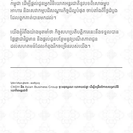
កម្ពុជា ដើម្បីផ្តល់ជូនអ្នកវិនិយោគអន្តរជាតិនូវបទពិសោធម្ហូប
អាហារ និងសេវាកម្មបដិសណ្ឋារកិច្ចដ៏ល្អបំផុត ចាប់តាំងពីថ្ងៃដំបូង
ដែលពួកគាត់បានមកដល់។
យើងខ្ញុំរំពឹងយ៉ាងមុតមាំថា កិច្ចសហប្រតិបត្តិការនេះនឹងទទួលបាន
ផ្លែផ្កាជាវិជ្ជមាន និងផ្តល់ជូនបន្ថែមនូវប្រណីតភាពជូន
ដល់សហគមន៍ដែលកំពុងរីកចម្រើនរបស់យើង។
ថ្ងៃទី១២ ខែមិថុនា ឆ្នាំ២០២៦ | រាជធានីភ្នំពេញ
CM2H និង Asian Business Group ចុះអនុស្សរណៈយោគយល់គ្នា ដើម្បីពង្រឹងឱកាសសម្រាប់វិនិ
យោគិនអន្តរជាតិ