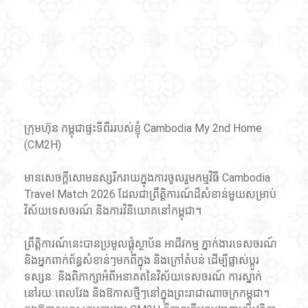
ក្រុមហ៊ុន កម្ពុជាផ្ទះទីពីររបស់ខ្ញុំ Cambodia My 2nd Home 
(CM2H)
មានសេចក្តីសោមនស្សរីករាយក្នុងការចូលរួមកម្មវិធី Cambodia 
Travel Match 2026 ដែលជាព្រឹត្តិការណ៍ដ៏សំខាន់មួយសម្រាប់
វិស័យទេសចរណ៍ និងការវិនិយោគនៅកម្ពុជា។
ព្រឹត្តិការណ៍នេះបានប្រមូលផ្តុំស្ថាប័ន អាជីវកម្ម ភ្នាក់ងារទេសចរណ៍ 
និងអ្នកពាក់ព័ន្ធសំខាន់ៗមកពីក្នុង និងក្រៅតំបន់ ដើម្បីផ្លាស់ប្តូរ
ទស្សនៈ និងពិភាក្សាអំពីអនាគតនៃវិស័យទេសចរណ៍ ការស្នាក់
នៅរយៈពេលវែង និងឱកាសថ្មីៗនៅក្នុងព្រះរាជាណាចក្រកម្ពុជា។ 