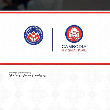
ថ្ងៃទី៨ ខែកក្កដា ឆ្នាំ២០២៦ រាជធានីភ្នំពេញ
ថ្ងៃទី៨ ខែកក្កដា ឆ្នាំ២០២៦ | រាជធានីភ្នំពេញ