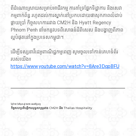
ពីដំណោះស្រាយសម្រាប់អាជីវកម្ម ការគាំទ្រផ្នែកទិដ្ឋាការ និងសេវា
កម្មពាក់ព័ន្ធ រហូតដល់ការស្នាក់នៅប្រកបដោយផាសុកភាពលំដាប់
ផ្កាយប្រាំ កិច្ចសហការរវាង CM2H និង Hyatt Regency 
Phnom Penh នាំមកនូវបទពិសោធន៍ដ៏ពិសេស និងបង្ហាញពីភាព
ល្អបំផុតនៅក្នុង​ប្រទេសកម្ពុជា។
ដើម្បីទស្សនាវីដេអូពាណិជ្ជកម្មពេញ សូមចូលទៅកាន់គេហទំព័រ
របស់យើង៖
https://www.youtube.com/watch?v=8Are3DqpBFU
ថ្ងៃទី ២៥ ខែមិថុនា ឆ្នាំ ២០២៦ រាជធានីភ្នំពេញ
កិច្ចសហប្រតិបត្តិការយុទ្ធសាស្ត្ររវាង CM2H និង Thalias Hospitality