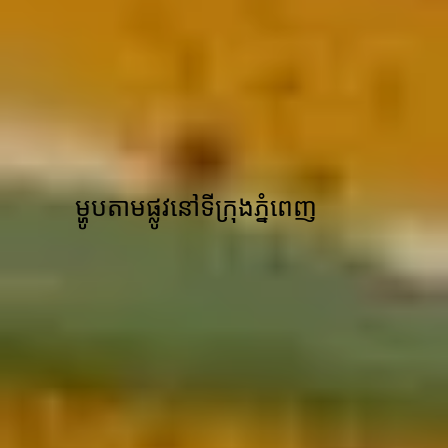
ម្ហូបតាមផ្លូវនៅទីក្រុងភ្នំពេញ