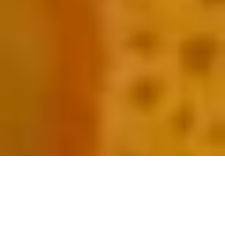
បាយដំណើបជាមួយខ្ទិះដូង គឺជាបង្អែមខ្មែរទូទៅនៅក្នុងភោជនីយដ្ឋាននានាក្នុងរាជធានីភ្នំពេញ។ “បាយដំណើប និងស្វាយ” ជាបាយដំណើប ស្រោចជាមួយខ្ទិះដូងក្តៅៗ និង
ផ្លែឈើតាមរដូវ នៅតំបន់អាស៊ីអាគ្នេយ៍ ជាទូទៅមានរសជាតិផ្អែម និងជូរពិសេសដូចជាស្វាយទុំ។