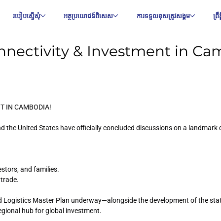
របៀបស្នើសុំ
អត្ថប្រយោជន៍ពិសេស
ការទទួលខុសត្រូវសង្គម
ព្រ
nnectivity & Investment in Ca
T IN CAMBODIA!
d the United States have officially concluded discussions on a landmark 
estors, and families.
 trade.
d Logistics Master Plan underway—alongside the development of the state
egional hub for global investment.