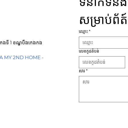
ទំនាក់ទំ
សម្រាប់ព័ត
ឈ្មោះ
*
កេងកងទី 1 ខណ្ឌបឹងកេងកង
លេខកូដតំបន់
IA MY 2ND HOME -
សារ
*