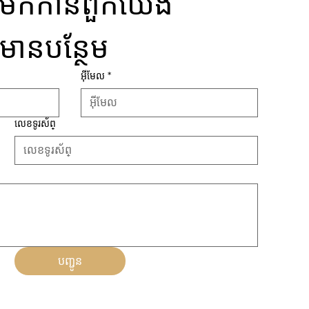
នងមកកាន់ពួកយើង
៍មានបន្ថែម
អ៊ីមែល
*
លេខទូរស័ព្
បញ្ជូន