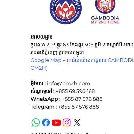
អាសយដ្ឋាន
ផ្ទះលេខ 203 ផ្លូវ 63 កែងផ្លូវ 306 ភូមិ 2 សង្កាត់បឹង
រាជធានីភ្នំពេញ ប្រទេសកម្ពុជា
Google Map –
(ការិយាល័យកណ្ដាល CAMBOD
CM2H)
អ៊ីមែល :
info@cm2h.com
សំណួរទូទៅ
:
+855 69 590 168
WhatsApp :
+855 87 576 888
Telegram :
+855 87 576 888