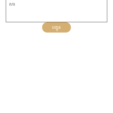
បញ្ជូន