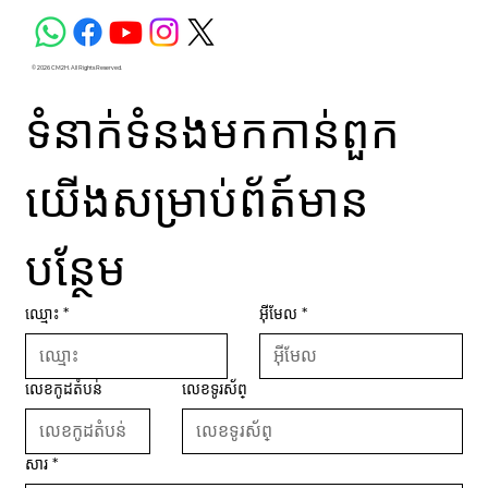
© 2026 CM2H. All Rights Reserved.
ទំនាក់ទំនងមកកាន់ពួក
យើងសម្រាប់ព័ត៍មាន
បន្ថែម
ឈ្មោះ
*
អ៊ីមែល
*
លេខកូដតំបន់
លេខទូរស័ព្
សារ
*