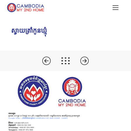
ស្វាយត្រាំកូនឃ្មំុ
អាសយដ្ឋាន
ផ្ទះលេខ 203 ផ្លូវ 63 កែងផ្លូវ 306 ភូមិ 2 សង្កាត់បឹងកេងកងទី 1 ខណ្ឌបឹងកេងកង រាជធានីភ្នំពេញ ប្រទេសកម្ពុជា
Google Map –
(ការិយាល័យកណ្ដាល CAMBODIA MY 2ND HOME - CM2H)
អ៊ីមែល :
info@cm2h.com
សំណួរទូទៅ
:
+855 69 590 168
WhatsApp :
+855 87 576 888
Telegram :
+855 87 576 888