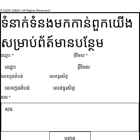
© 2026 CM2H. All Rights Reserved.
ទំនាក់ទំនងមកកាន់ពួកយើង
សម្រាប់ព័ត៍មានបន្ថែម
ឈ្មោះ
*
អ៊ីមែល
*
លេខកូដតំបន់
លេខទូរស័ព្
សារ
*