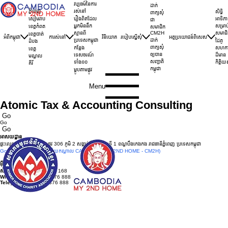
វប្បធម៍នៃការ
ដាក់
ភ្នំពេញ
រស់នៅ
សិទ្ធិ
ពាក្យសុំ
សៀមរាប
រឿងពិតដែល
អាទិភ
ជា
អ្នកមិននឹក
សម្រាប
ខេត្តកំពត
សមាជិក
CM2H
ស្មានពី
សមាជិ
ខេត្តបាត់
អំពីកម្ពុជា
ការស់នៅ
វិនិយោគ
របៀបស្នើសុំ
អត្ថប្រយោជន៍ពិសេស
ដាក់
ប្រទេសកម្ពុជា
ដៃគូ
ដំបង
ពាក្យសុំ
កន្លែង
សហកា
ខេត្ត
ឲ្យបាន
ទេសចរណ៍
ដ៏មាន
មណ្ឌល
សញ្ជាតិ
ទាំង១០
កិត្តិ
គីរី
កម្ពុជា
ម្ហូបតាមផ្លូវ
Menu
Atomic Tax & Accounting Consulting
Go
Go
Go
អាសយដ្ឋាន
ផ្ទះលេខ 203 ផ្លូវ 63 កែងផ្លូវ 306 ភូមិ 2 សង្កាត់បឹងកេងកងទី 1 ខណ្ឌបឹងកេងកង រាជធានីភ្នំពេញ ប្រទេសកម្ពុជា
Google Map –
(ការិយាល័យកណ្ដាល CAMBODIA MY 2ND HOME - CM2H)
អ៊ីមែល :
info@cm2h.com
សំណួរទូទៅ
:
+855 69 590 168
WhatsApp :
+855 87 576 888
Telegram :
+855 87 576 888