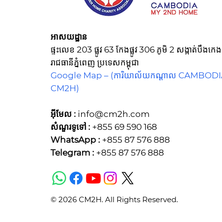
អាសយដ្ឋាន
ផ្ទះលេខ 203 ផ្លូវ 63 កែងផ្លូវ 306 ភូមិ 2 សង្កាត់បឹង
រាជធានីភ្នំពេញ ប្រទេសកម្ពុជា
Google Map –
(ការិយាល័យកណ្ដាល CAMBOD
CM2H)
អ៊ីមែល :
info@cm2h.com
សំណួរទូទៅ
:
+855 69 590 168
WhatsApp :
+855 87 576 888
Telegram :
+855 87 576 888
© 2026 CM2H. All Rights Reserved.