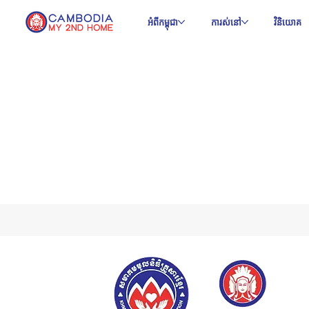
អំពីកម្ពុជា
ការស់នៅ
វិនិយោគ