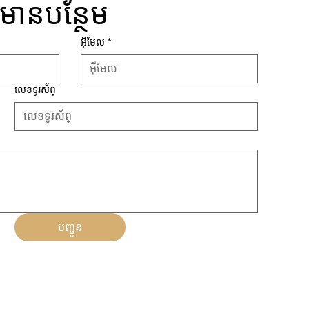
៍មានបន្ថែម
អ៊ីមែល
*
លេខទូរស័ព្
បញ្ជូន