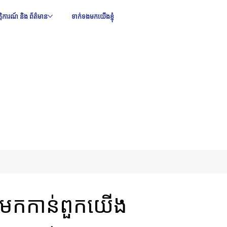
ឹត្តិការណ៍ និង ព័ត៌មាន
ទាក់ទងមកយើងខ្ញុំ
នងមកកាន់ពួកយើង