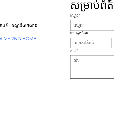
សម្រាប់ព័ត
ឈ្មោះ
*
កេងកងទី 1 ខណ្ឌបឹងកេងកង
លេខកូដតំបន់
IA MY 2ND HOME -
សារ
*