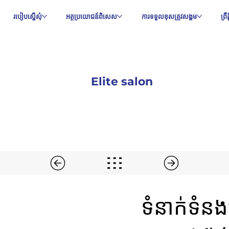
របៀបស្នើសុំ
អត្ថប្រយោជន៍ពិសេស
ការទទួលខុសត្រូវសង្គម
ព្រ
Elite salon
ទំនាក់ទំ