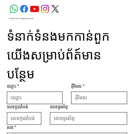
© 2026 CM2H. All Rights Reserved.
ទំនាក់ទំនងមកកាន់ពួក
យើងសម្រាប់ព័ត៍មាន
បន្ថែម
ឈ្មោះ
*
អ៊ីមែល
*
លេខកូដតំបន់
លេខទូរស័ព្
សារ
*