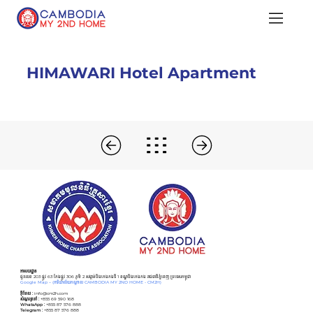
HIMAWARI Hotel Apartment
អាសយដ្ឋាន
ផ្ទះលេខ 203 ផ្លូវ 63 កែងផ្លូវ 306 ភូមិ 2 សង្កាត់បឹងកេងកងទី 1 ខណ្ឌបឹងកេងកង រាជធានីភ្នំពេញ ប្រទេសកម្ពុជា
Google Map –
(ការិយាល័យកណ្ដាល CAMBODIA MY 2ND HOME - CM2H)
អ៊ីមែល :
info@cm2h.com
សំណួរទូទៅ
:
+855 69 590 168
WhatsApp :
+855 87 576 888
Telegram :
+855 87 576 888