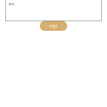
បញ្ជូន