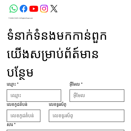
© 2026 CM2H. All Rights Reserved.
ទំនាក់ទំនងមកកាន់ពួក
យើងសម្រាប់ព័ត៍មាន
បន្ថែម
ឈ្មោះ
*
អ៊ីមែល
*
លេខកូដតំបន់
លេខទូរស័ព្
សារ
*