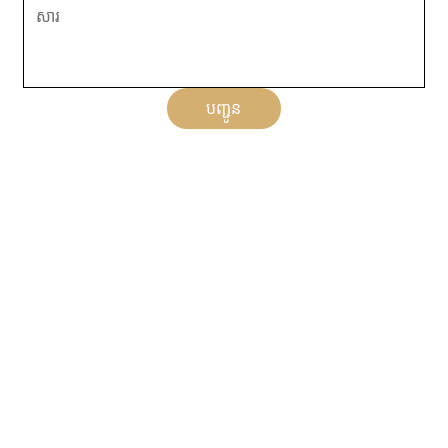
បញ្ជូន