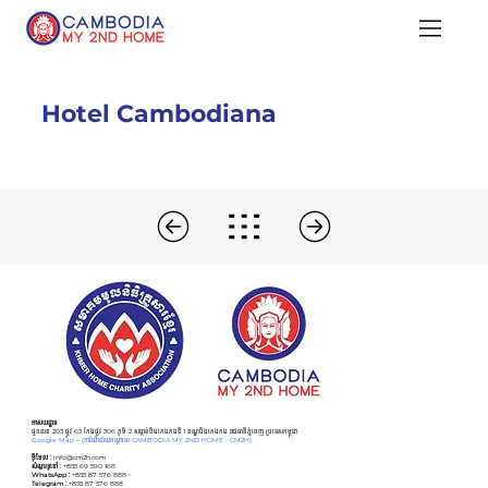
Hotel Cambodiana
អាសយដ្ឋាន
ផ្ទះលេខ 203 ផ្លូវ 63 កែងផ្លូវ 306 ភូមិ 2 សង្កាត់បឹងកេងកងទី 1 ខណ្ឌបឹងកេងកង រាជធានីភ្នំពេញ ប្រទេសកម្ពុជា
Google Map –
(ការិយាល័យកណ្ដាល CAMBODIA MY 2ND HOME - CM2H)
អ៊ីមែល :
info@cm2h.com
សំណួរទូទៅ
:
+855 69 590 168
WhatsApp :
+855 87 576 888
Telegram :
+855 87 576 888