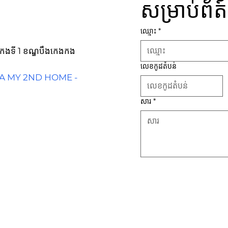
សម្រាប់ព័ត
ឈ្មោះ
*
កេងកងទី 1 ខណ្ឌបឹងកេងកង
លេខកូដតំបន់
IA MY 2ND HOME -
សារ
*