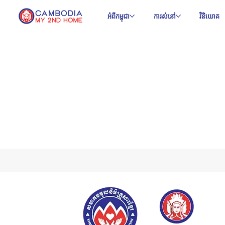
អំពីកម្ពុជា
ការស់នៅ
វិនិយោគ