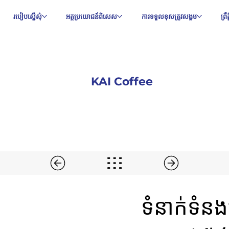
របៀបស្នើសុំ
អត្ថប្រយោជន៍ពិសេស
ការទទួលខុសត្រូវសង្គម
ព្រ
KAI Coffee
ទំនាក់ទំ