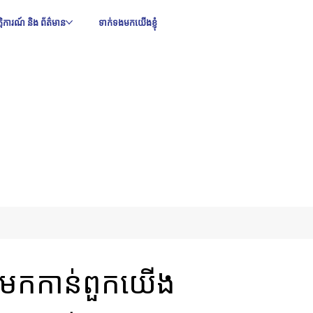
ឹត្តិការណ៍ និង ព័ត៌មាន
ទាក់ទងមកយើងខ្ញុំ
នងមកកាន់ពួកយើង