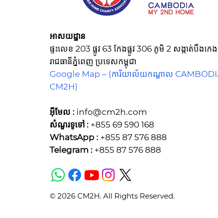
អាសយដ្ឋាន
ផ្ទះលេខ 203 ផ្លូវ 63 កែងផ្លូវ 306 ភូមិ 2 សង្កាត់បឹង
រាជធានីភ្នំពេញ ប្រទេសកម្ពុជា
Google Map –
(ការិយាល័យកណ្ដាល CAMBOD
CM2H)
អ៊ីមែល :
info@cm2h.com
សំណួរទូទៅ
:
+855 69 590 168
WhatsApp :
+855 87 576 888
Telegram :
+855 87 576 888
© 2026 CM2H. All Rights Reserved.