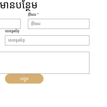
៍មានបន្ថែម
អ៊ីមែល
*
លេខទូរស័ព្
បញ្ជូន