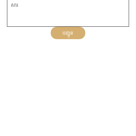
បញ្ជូន