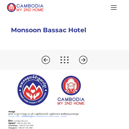
Monsoon Bassac Hotel
អាសយដ្ឋាន
ផ្ទះលេខ 203 ផ្លូវ 63 កែងផ្លូវ 306 ភូមិ 2 សង្កាត់បឹងកេងកងទី 1 ខណ្ឌបឹងកេងកង រាជធានីភ្នំពេញ ប្រទេសកម្ពុជា
Google Map –
(ការិយាល័យកណ្ដាល CAMBODIA MY 2ND HOME - CM2H)
អ៊ីមែល :
info@cm2h.com
សំណួរទូទៅ
:
+855 69 590 168
WhatsApp :
+855 87 576 888
Telegram :
+855 87 576 888