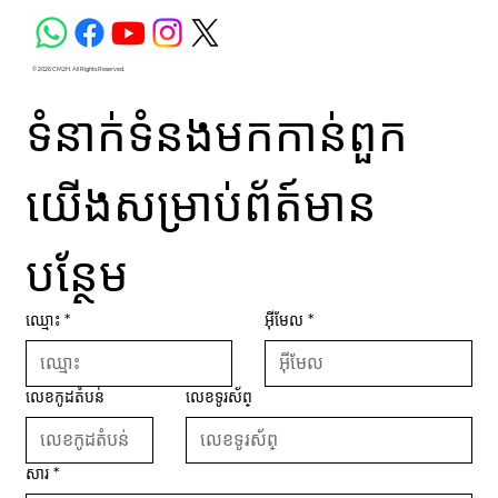
© 2026 CM2H. All Rights Reserved.
ទំនាក់ទំនងមកកាន់ពួក
យើងសម្រាប់ព័ត៍មាន
បន្ថែម
ឈ្មោះ
*
អ៊ីមែល
*
លេខកូដតំបន់
លេខទូរស័ព្
សារ
*