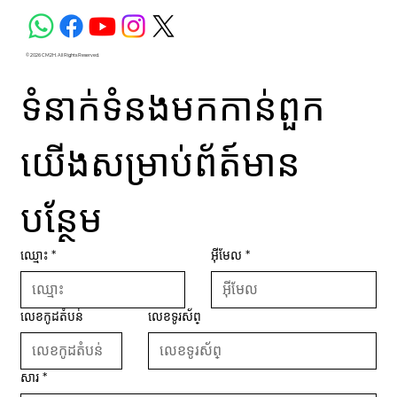
© 2026 CM2H. All Rights Reserved.
ទំនាក់ទំនងមកកាន់ពួក
យើងសម្រាប់ព័ត៍មាន
បន្ថែម
ឈ្មោះ
*
អ៊ីមែល
*
លេខកូដតំបន់
លេខទូរស័ព្
សារ
*