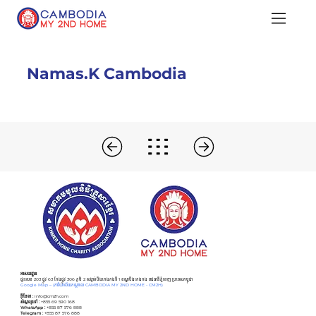
Namas.K Cambodia
អាសយដ្ឋាន
ផ្ទះលេខ 203 ផ្លូវ 63 កែងផ្លូវ 306 ភូមិ 2 សង្កាត់បឹងកេងកងទី 1 ខណ្ឌបឹងកេងកង រាជធានីភ្នំពេញ ប្រទេសកម្ពុជា
Google Map –
(ការិយាល័យកណ្ដាល CAMBODIA MY 2ND HOME - CM2H)
អ៊ីមែល :
info@cm2h.com
សំណួរទូទៅ
:
+855 69 590 168
WhatsApp :
+855 87 576 888
Telegram :
+855 87 576 888