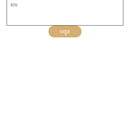
បញ្ជូន