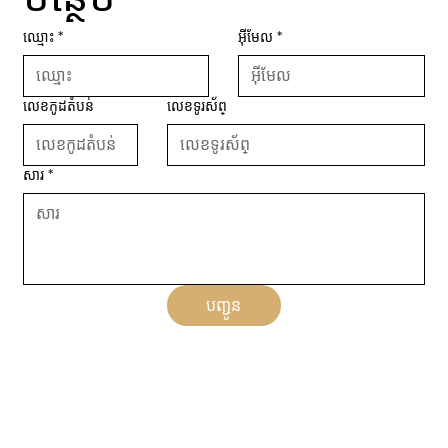
ឈ្មោះ
*
អ៊ីមែល
*
លេខកូដតំបន់
លេខទូរស័ព្
សារ
*
បញ្ជូន