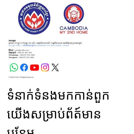
អាសយដ្ឋាន
ផ្ទះលេខ 203 ផ្លូវ 63 កែងផ្លូវ 306 ភូមិ 2 សង្កាត់បឹងកេងកងទី 1 ខណ្ឌបឹងកេងកង រាជធានីភ្នំពេញ ប្រទេសកម្ពុជា
Google Map –
(ការិយាល័យកណ្ដាល CAMBODIA MY 2ND HOME - CM2H)
អ៊ីមែល :
info@cm2h.com
សំណួរទូទៅ
:
+855 69 590 168
WhatsApp :
+855 87 576 888
Telegram :
+855 87 576 888
© 2026 CM2H. All Rights Reserved.
ទំនាក់ទំនងមកកាន់ពួក
យើងសម្រាប់ព័ត៍មាន
បន្ថែម