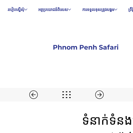
របៀបស្នើសុំ
អត្ថប្រយោជន៍ពិសេស
ការទទួលខុសត្រូវសង្គម
ព្រ
Phnom Penh Safari
ទំនាក់ទំ