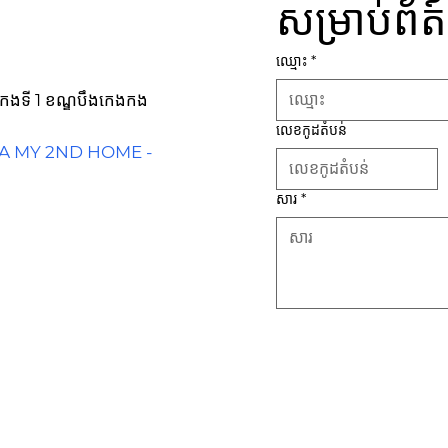
សម្រាប់ព័ត
ឈ្មោះ
*
កេងកងទី 1 ខណ្ឌបឹងកេងកង
លេខកូដតំបន់
IA MY 2ND HOME -
សារ
*