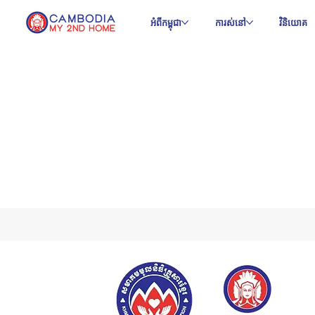
អំពីកម្ពុជា
ការស់នៅ
វិនិយោគ