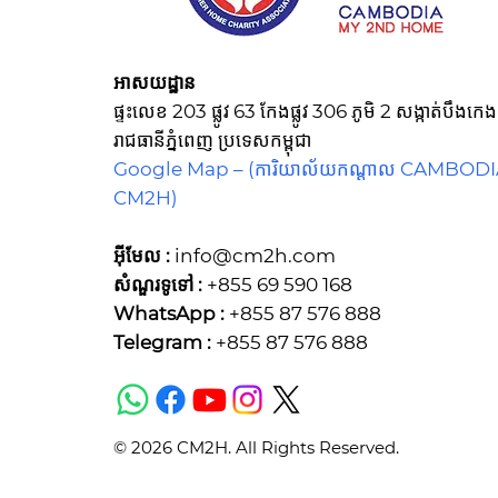
អាសយដ្ឋាន
ផ្ទះលេខ 203 ផ្លូវ 63 កែងផ្លូវ 306 ភូមិ 2 សង្កាត់បឹង
រាជធានីភ្នំពេញ ប្រទេសកម្ពុជា
Google Map –
(ការិយាល័យកណ្ដាល CAMBOD
CM2H)
អ៊ីមែល :
info@cm2h.com
សំណួរទូទៅ
:
+855 69 590 168
WhatsApp :
+855 87 576 888
Telegram :
+855 87 576 888
© 2026 CM2H. All Rights Reserved.