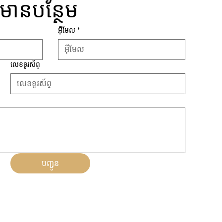
៍មានបន្ថែម
អ៊ីមែល
*
លេខទូរស័ព្
បញ្ជូន