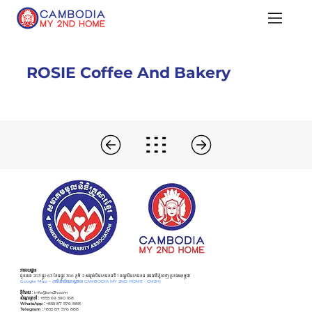
ROSIE Coffee And Bakery
អាសយដ្ឋាន
ផ្ទះលេខ 203 ផ្លូវ 63 កែងផ្លូវ 306 ភូមិ 2 សង្កាត់បឹងកេងកងទី 1 ខណ្ឌបឹងកេងកង រាជធានីភ្នំពេញ ប្រទេសកម្ពុជា
Google Map –
(ការិយាល័យកណ្ដាល CAMBODIA MY 2ND HOME - CM2H)
អ៊ីមែល :
info@cm2h.com
សំណួរទូទៅ
:
+855 69 590 168
WhatsApp :
+855 87 576 888
Telegram :
+855 87 576 888