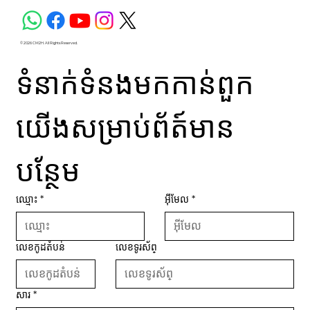
© 2026 CM2H. All Rights Reserved.
ទំនាក់ទំនងមកកាន់ពួក
យើងសម្រាប់ព័ត៍មាន
បន្ថែម
ឈ្មោះ
*
អ៊ីមែល
*
លេខកូដតំបន់
លេខទូរស័ព្
សារ
*