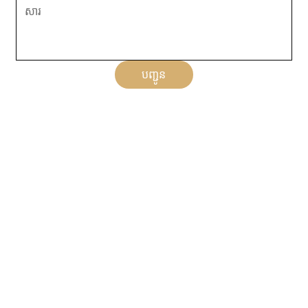
បញ្ជូន