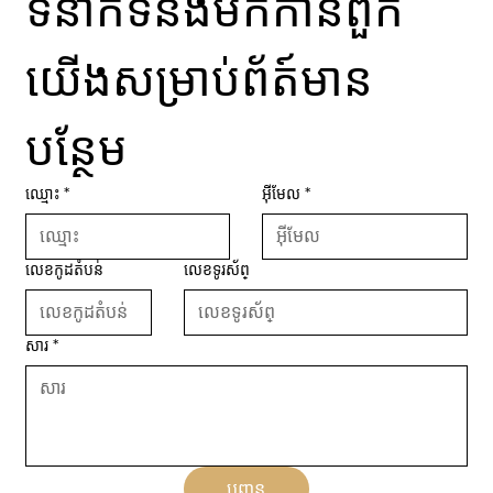
ទំនាក់ទំនងមកកាន់ពួក
យើងសម្រាប់ព័ត៍មាន
បន្ថែម
ឈ្មោះ
*
អ៊ីមែល
*
លេខកូដតំបន់
លេខទូរស័ព្
សារ
*
បញ្ជូន