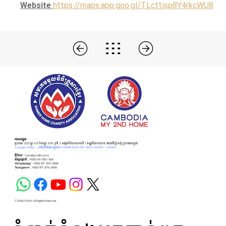
Website 
https://maps.app.goo.gl/TLcttisp8Y4rkcWU8
អាសយដ្ឋាន
ផ្ទះលេខ 203 ផ្លូវ 63 កែងផ្លូវ 306 ភូមិ 2 សង្កាត់បឹងកេងកងទី 1 ខណ្ឌបឹងកេងកង រាជធានីភ្នំពេញ ប្រទេសកម្ពុជា
Google Map –
(ការិយាល័យកណ្ដាល CAMBODIA MY 2ND HOME - CM2H)
អ៊ីមែល :
info@cm2h.com
សំណួរទូទៅ
:
+855 69 590 168
WhatsApp :
+855 87 576 888
Telegram :
+855 87 576 888
© 2026 CM2H. All Rights Reserved.