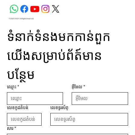
© 2026 CM2H. All Rights Reserved.
ទំនាក់ទំនងមកកាន់ពួក
យើងសម្រាប់ព័ត៍មាន
បន្ថែម
ឈ្មោះ
*
អ៊ីមែល
*
លេខកូដតំបន់
លេខទូរស័ព្
សារ
*