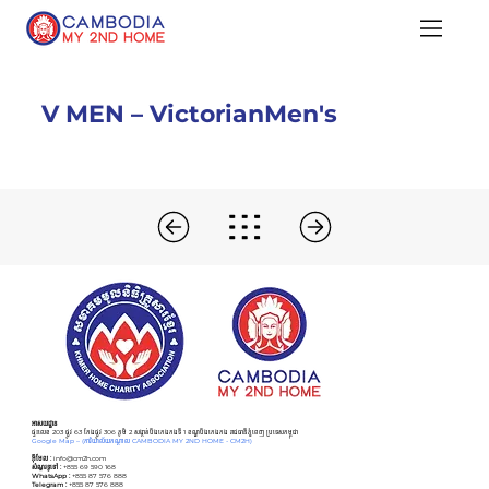
V MEN – VictorianMen's
អាសយដ្ឋាន
ផ្ទះលេខ 203 ផ្លូវ 63 កែងផ្លូវ 306 ភូមិ 2 សង្កាត់បឹងកេងកងទី 1 ខណ្ឌបឹងកេងកង រាជធានីភ្នំពេញ ប្រទេសកម្ពុជា
Google Map –
(ការិយាល័យកណ្ដាល CAMBODIA MY 2ND HOME - CM2H)
អ៊ីមែល :
info@cm2h.com
សំណួរទូទៅ
:
+855 69 590 168
WhatsApp :
+855 87 576 888
Telegram :
+855 87 576 888