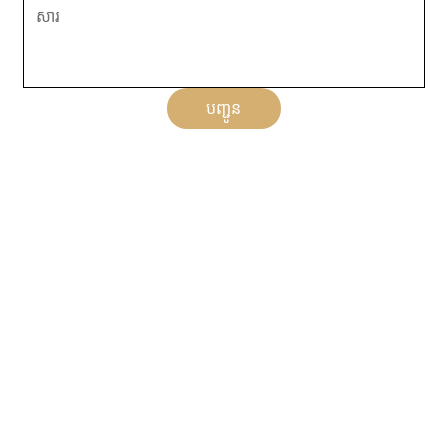
បញ្ជូន