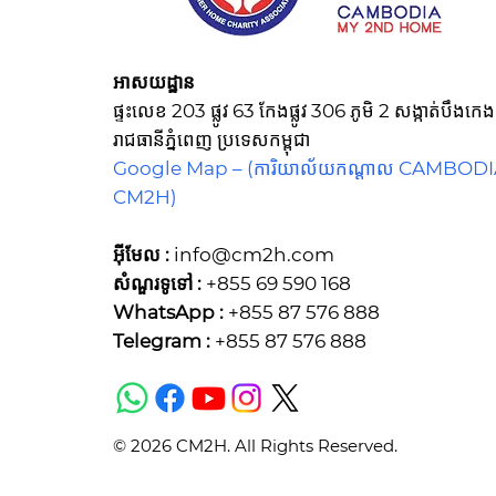
អាសយដ្ឋាន
ផ្ទះលេខ 203 ផ្លូវ 63 កែងផ្លូវ 306 ភូមិ 2 សង្កាត់បឹង
រាជធានីភ្នំពេញ ប្រទេសកម្ពុជា
Google Map –
(ការិយាល័យកណ្ដាល CAMBOD
CM2H)
អ៊ីមែល :
info@cm2h.com
សំណួរទូទៅ
:
+855 69 590 168
WhatsApp :
+855 87 576 888
Telegram :
+855 87 576 888
© 2026 CM2H. All Rights Reserved.