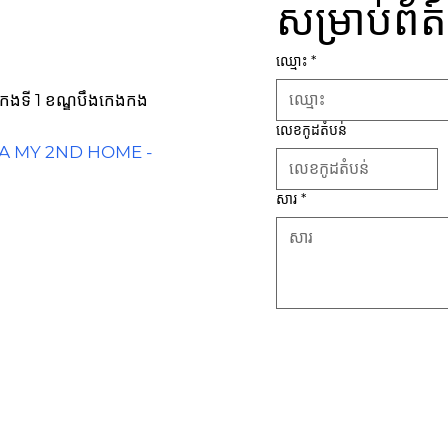
សម្រាប់ព័ត
ឈ្មោះ
*
កេងកងទី 1 ខណ្ឌបឹងកេងកង
លេខកូដតំបន់
IA MY 2ND HOME -
សារ
*