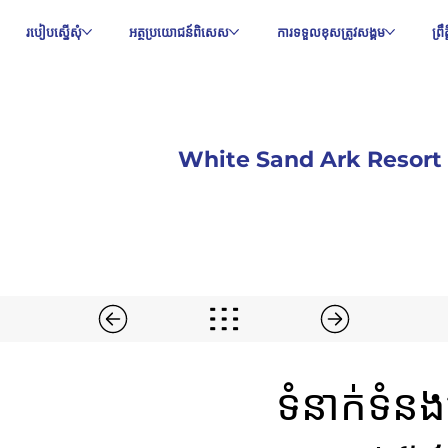
របៀបស្នើសុំ
អត្ថប្រយោជន៍ពិសេស
ការទទួលខុសត្រូវសង្គម
ព្រ
White Sand Ark Resort
ទំនាក់ទំ