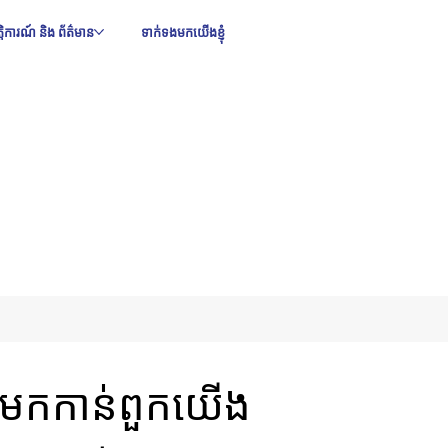
ឹត្តិការណ៍ និង ព័ត៌មាន
ទាក់ទងមកយើងខ្ញុំ
នងមកកាន់ពួកយើង