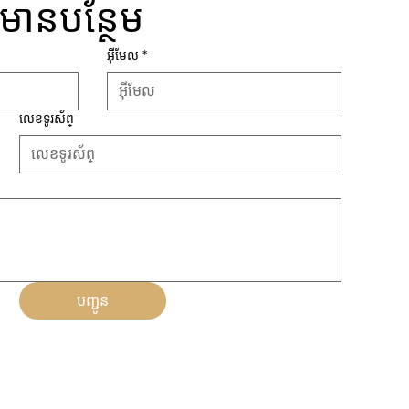
៍មានបន្ថែម
អ៊ីមែល
*
លេខទូរស័ព្
បញ្ជូន