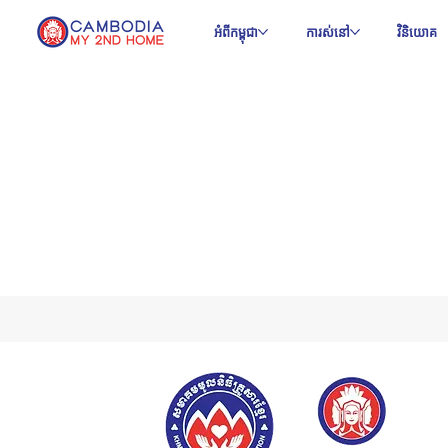
អំពីកម្ពុជា
ការស់នៅ
វិនិយោគ