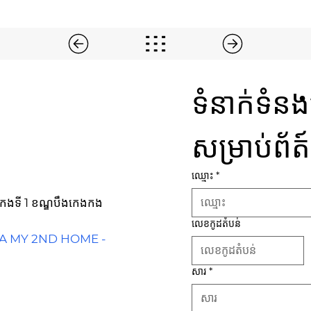
ទំនាក់ទំ
សម្រាប់ព័ត
ឈ្មោះ
*
កេងកងទី 1 ខណ្ឌបឹងកេងកង
លេខកូដតំបន់
IA MY 2ND HOME -
សារ
*