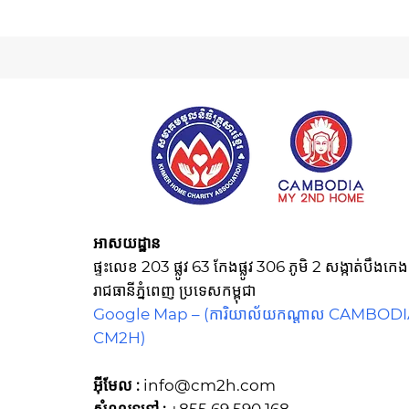
អាសយដ្ឋាន
ផ្ទះលេខ 203 ផ្លូវ 63 កែងផ្លូវ 306 ភូមិ 2 សង្កាត់បឹង
រាជធានីភ្នំពេញ ប្រទេសកម្ពុជា
Google Map –
(ការិយាល័យកណ្ដាល CAMBOD
CM2H)
អ៊ីមែល :
info@cm2h.com
សំណួរទូទៅ
:
+855 69 590 168