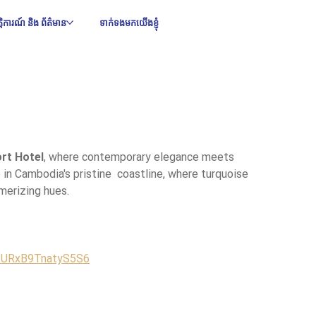
ឹត្តិការណ៍ និង ព័ត៌មាន
ទាក់ទងមកយើងខ្ញុំ
rt Hotel
, where contemporary elegance meets 
in Cambodia's pristine  coastline, where turquoise 
merizing hues.
FPURxB9TnatyS5S6