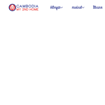
អំពីកម្ពុជា
ការស់នៅ
វិនិយោគ