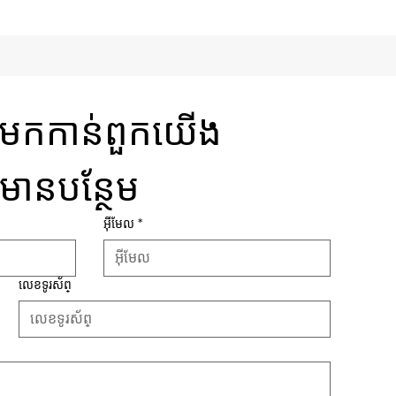
នងមកកាន់ពួកយើង
៍មានបន្ថែម
អ៊ីមែល
*
លេខទូរស័ព្