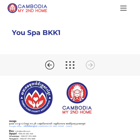
You Spa BKK1
អាសយដ្ឋាន
ផ្ទះលេខ 203 ផ្លូវ 63 កែងផ្លូវ 306 ភូមិ 2 សង្កាត់បឹងកេងកងទី 1 ខណ្ឌបឹងកេងកង រាជធានីភ្នំពេញ ប្រទេសកម្ពុជា
Google Map –
(ការិយាល័យកណ្ដាល CAMBODIA MY 2ND HOME - CM2H)
អ៊ីមែល :
info@cm2h.com
សំណួរទូទៅ
:
+855 69 590 168
WhatsApp :
+855 87 576 888
Telegram :
+855 87 576 888