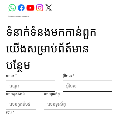
© 2026 CM2H. All Rights Reserved.
ទំនាក់ទំនងមកកាន់ពួក
យើងសម្រាប់ព័ត៍មាន
បន្ថែម
ឈ្មោះ
*
អ៊ីមែល
*
លេខកូដតំបន់
លេខទូរស័ព្
សារ
*