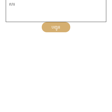
បញ្ជូន