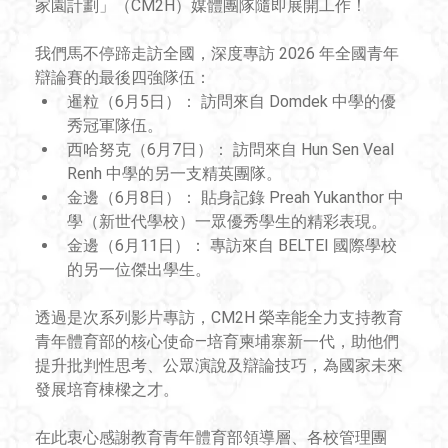
家園計劃」（CM2H）媒體團隊隨即展開工作！
我們馬不停蹄走訪全國，深度專訪 2026 年全國青年
辯論賽的最後四強隊伍：
暹粒（6月5日）： 訪問來自 Domdek 中學的優
秀冠軍隊伍。
西哈努克（6月7日）： 訪問來自 Hun Sen Veal 
Renh 中學的另一支精英團隊。
金邊（6月8日）： 貼身記錄 Preah Yukanthor 中
學（新世代學校）一眾優秀學生的精彩表現。
金邊（6月11日）： 專訪來自 BELTEI 國際學校
的另一位傑出學生。
透過是次系列影片專訪，CM2H 榮幸能全力支持教育
青年體育部的核心使命—培育柬埔寨新一代，助他們
提升批判性思考、公眾演說及辯論技巧，為國家未來
發展培育棟樑之才。
在此衷心感謝教育青年體育部領導層、各校管理團