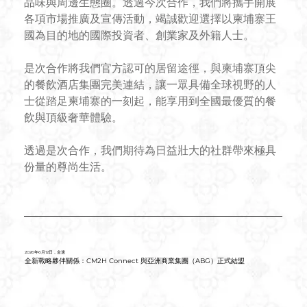
品味與周邊生態圈。透過今次合作，我們將攜手開展
各項市場推廣及宣傳活動，竭誠歡迎選擇以柬埔寨王
國為目的地的國際投資者、創業家及外籍人士。
是次合作將我們官方認可的居留途徑，與柬埔寨頂尖
的餐飲酒店集團完美連結，讓一眾具備全球視野的人
士從踏足柬埔寨的一刻起，能享用到全國最優質的餐
飲與頂級奢華體驗。
透過是次合作，我們期待為日益壯大的社群帶來極具
份量的尊尚生活。
2026年6月12日，金邊
全新戰略夥伴關係：CM2H Connect 與亞洲商業集團（ABG）正式結盟