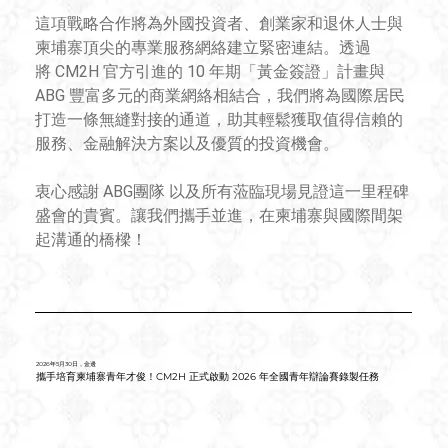
這項戰略合作將為外國投資者、創業家和退休人士與
柬埔寨頂尖的專業服務網絡建立緊密連結。透過
將 CM2H 官方引進的 10 年期「黃金簽證」計畫與 
ABG 豐富多元的商業網絡相結合，我們將為國際居民
打造一條無縫對接的通道，助其輕鬆獲取值得信賴的
服務、金融解決方案以及優質的投資機會。
衷心感謝 ABG團隊 以及所有蒞臨現場見證這一里程碑
盛會的貴賓。讓我們攜手並進，在柬埔寨與國際間架
起溝通的橋樑！
2026年5月30日，金邊
攜手培育柬埔寨青年才俊！CM2H 正式啟動 2026 年全國青年辯論賽錄製任務