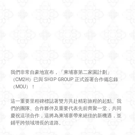
我們非常自豪地宣布，「柬埔寨第二家園計劃」
（CM2H）已與 SH3P GROUP 正式簽署合作備忘錄
（MOU）！
這一重要里程碑標誌著雙方共赴精彩旅程的起點。我
們的團隊、合作夥伴及重要代表先前齊聚一堂，共同
慶祝這項合作，這將為柬埔寨帶來絕佳的新機遇，並
鋪平跨領域增長的道路。