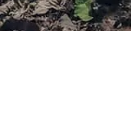
蒙多基里位於柬埔寨東北部。省內有許多自然美景，森林覆蓋的高山、壯麗的瀑布及西部起伏的綠山。 知名景點包括布薩瀑布、森莫諾隆瀑布、倫涅瀑布、奇通瀑布、大象
谷等。
4 月11 日，《 2021 – 2035 年蒙多基里省旅遊發展總體規劃》正式啟動。規劃下，蒙多基里省將成為柬埔寨獨特的生態、農業和文化旅遊勝地。 根據總體規劃，蒙省將劃分
成為多個旅遊區，包括涵蓋5個野生動物保護區的生態旅遊走廊、少數民族、普農和達當族文化和生態旅遊走廊、森莫諾隆市多元旅遊區、奧良縣新機場區、國玉縣旅遊潛
能區和邊界旅遊區。蒙多基里省將成為繼首都金邊、暹粒省和西哈努克港之後，柬埔寨第4經濟旅遊支柱。