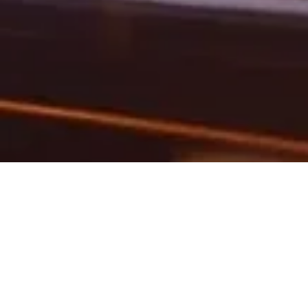
金邊是柬埔寨首都，理所當然就成了國家政治、經濟、工業、文化、教育和旅遊中 心。金邊市位於湄公河、巴薩河、東薩河三條河流的交界， 土質肥沃，適合農業。 1960
年代前，被西方稱為“亞洲明珠”。
目前金邊的人口大概230萬人。金邊這個城市融匯了藝 術、音樂、娛樂、商城、美食於一體，為遊客帶來豐富多彩的體驗， 也為投資者提 供處處商機。