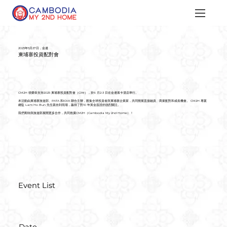
2025年5月27日，金邊
柬埔寨投資配對會
CM2H 很榮幸支持2025 柬埔寨投資配對會（CIM），於6 月2-3 日在金邊索卡酒店舉行。
本活動由柬埔寨旅遊部、PATA 和IDIA 聯合主辦，匯集全球投資者與柬埔寨企業家，共同開展直接融資、商業配對和成長機會。 CM2H 專案
總監 Lam Ho Bun 先生親自到現場，贏得了對10 年黃金簽證的強烈關注。
我們期待與旅遊部展開更多合作，共同推廣CM2H（Cambodia My 2nd Home）！
Event List