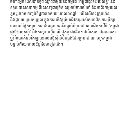
ចំពោះអ្នក ដែលបានចុះឈ្មោះជាមួយនឹងកម្មវិធី “កម្ពុជាផ្ទះទី២របស់ខ្ញុំ” នឹង
ទទួលបានសេវាកម្ម ពិសេសៗជាច្រើន សម្រាប់ការរស់នៅ និងអាជីវកម្មរបស់
ខ្លួន រួមមាន កញ្ចប់ទិដ្ឋការមាសរយៈពេល១០ឆ្នាំ។ លើសពីនេះ ក្រុមហ៊ុន
នឹងជួយសម្របសម្រួល ក្នុងការអភិវឌ្ឍន៍អាជីវកម្មរបស់សមាជិក ការប្រឹក្សា
យោបល់ផ្នែកច្បាប់ ការបង់ពន្ធអាករ គឺបន្ទាប់ពីចូលជាសមាជិកកម្មវិធី “កម្ពុជា
ផ្ទះទី២របស់ខ្ញុំ” នឹងការចុះបញ្ជីពាណិជ្ជកម្ម ជាដើម។ ជាពិសេស ជនបរទេស 
ឬវិនិយោគិនទាំងឡាយអាចស្នើសុំលិខិតឆ្លងដែនព្រះរាជាណាចក្រកម្ពុជា 
បន្ទាប់ពីរយៈពេល៥ឆ្នាំថែមទៀតផង៕