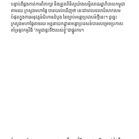
បន្ទាប់ពីឆ្លងកាត់ការពិភាក្សា និងត្រួតពិនិត្យយ៉ាងលម្អិតរាជរដ្ឋាភិបាលកម្ពុជា 
តាមរយៈក្រសួងមហាផ្ទៃ បានយល់ឃើញថា នេះជាពេលវេលាដ៏សាកសម
បំផុតក្នុងការអនុវត្តន៍ជំហានដំបូង នៃច្បាប់អន្តោប្រវេសន៍ថ្មីនេះ។ ដូច្នេះ 
ក្រសួងមហាផ្ទៃតាមរយៈអគ្គនាយកដ្ឋានអន្តោប្រវេសន៍បានសម្រេចប្រកាស
គាំទ្រនូវកម្មវិធី “កម្ពុជាផ្ទះទី២របស់ខ្ញុំ“ជាផ្លូវការ។