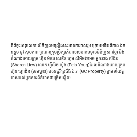
ពិធីចុះហត្ថលេខាលើកិច្ចព្រមព្រៀងនេះមានការចូលរួម ក្រោមអធិបតីភាព ឯក
ឧត្តម នូវ សុខភាព ប្រធានក្រុមប្រឹក្សាភិបាលសមាគមមូលនិធិគ្រួសារខ្មែរ និង
តំណាងអោយក្រុម ហ៊ុន ម៉ាយ សេខិន ហូម ស៊ីអិម២អេច អ្នកនាង សឺរ៉ែន 
(Sharen Liew) លោក ហ្វីលិច យ៉ុង (Felix Youg)ដែលតំណាងអោយក្រុម
ហ៊ុន ហ្គោដិន (ខេមបូឌា) សេនជូរី ប្រផឺធី ឯ.ក (GC Property) ព្រមទាំងវត្ត
មានរបស់អ្នកសារព័ត៌មានជាច្រើនទៀត។