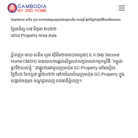
គម្រោងមាយ សខិន ហូម សហការជាមួយក្រុមហ៊ុនហ្គោលដិន សេនជូរី ផ្តល់ទិដ្ឋការជូនវិនិយោគិនបរទេស
ថ្ងៃអាទិត្យ ០៧ មិថុនា ២០២២
ដោយ Property Area Asia
ភ្នំពេញ៖ មាយ សខិន ហូម ស៊ីអិម២អេច(ខេមបូឌា) ឯ.ក (My Second 
Home CM2H) បានសហការផ្តល់សិទ្ធលក់កញ្ចប់សេវាកម្មកម្មវិធី ”កម្ពុជា
ផ្ទះទី២របស់ខ្ញុំ ” ជាផ្លូវការជាមួយក្រុមហ៊ុន GC-Property នៅរសៀល
ថ្ងៃទី០៦ ខែកក្កដា ឆ្នាំ២០២២ នៅការិយាល័យក្រុមហ៊ុន GC-Property ក្នុង
សង្កាត់ចតុមុខ ខណ្ឌដូនពេញ រាជធានីភ្នំពេញ។