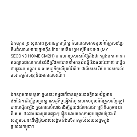
ឯកឧត្តម នូវ សុខភាព ប្រធានក្រុមប្រឹក្សាភិបាលសមាគមមូលនិធិគ្រួសារខ្មែរ 
និងតំណាងអោយក្រុមហ៊ុន ម៉ាយ សេខិន ហូម ស៊ីអិម២អេច (MY 
SECOND HOME CM2H) បានមានប្រសាសន៍ឱ្យដឹងថា កន្លងមកនេះ ការ
រាតត្បាតជាសាកលនៃជំងឺកូរីដ១៩បាននាំមកនូវវិបត្តិ និងផលប៉ះពាល់ បង្កើត
ជាគ្រោះមហន្តរាយដល់សេដ្ឋកិច្ចលើគ្រប់វិស័យ ជាពិសេស វិស័យទេសចរណ៍ 
សេវាកម្មកំសាន្ត និងអាកាសចរណ៍។
ឯកឧត្តមបានបន្តថា ក្នុងនោះ កម្ពុជាក៏បានទទួលរងឥទ្ធិពលអវិជ្ជមាន
ផងដែរ។ ដើម្បីចូលរួមស្តារសេដ្ឋកិច្ចឡើងវិញ សមាគមមូលនិធិគ្រួសារខ្មែរត្រូវ
បានបង្កើតឡើង ក្នុងគោលបំណង ដើម្បីជួយដល់ចាស់ជរា ស្ត្រី និងកុមារ ជា
ពិសេស ជនងាយរងគ្រោះផ្សេងៗទៀត ដោយមានការជួយជ្រោមជ្រែង ពី
សប្បុរសជន ដើម្បីជួយដល់សង្គម និងលើកកម្ពស់វិស័យសង្គមក្នុង
ប្រទេសកម្ពុជា។