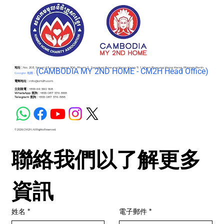
地址 :
No. 203, Street 63 corner street 306, Phum 2 , Sangkat Boeung Keng Kang Ti 1, Khan Boeung Keng Kang, Phnom Penh
(C
AMBODIA MY 2ND HOME - CM2H Head Office)
Google 地圖 -
電郵地址 :
info@cm2h.com
立刻致電 :
+855 69 590 168
WhatsApp 查詢 :
+855 087 576 888
Telegram 查詢 :
+855 087 576 888
© 2026 CM2H. All Rights Reserved.
聯絡我們以了解更多
資訊
姓名
*
電子郵件
*