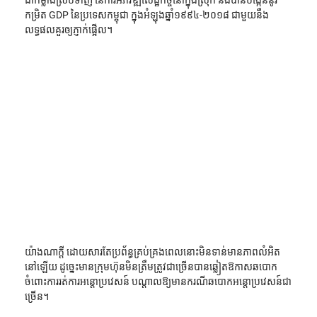
ជាកម្លាំងស្របទាញ នៃការអភិវឌ្ឍសេដ្ឋកិច្ចនៅក្នុងស្រុក និងបានបង្កើននូវ
កម្រិត GDP នៃប្រទេសកម្ពុជា ក្នុងអំឡុងឆ្នាំ១៩៩៤-២០១៨ ជាមួយនឹង
លទ្ធផលគួរឲ្យភ្ញាក់ផ្អើល។
យ៉ាងណាក្តី ដោយសារតែប្រព័ន្ធគ្រប់គ្រងពេលនោះមិនទាន់មានភាពលំអិត
នៅឡើយ ដូច្នេះមានក្រុមហ៊ុនមិនត្រឹមត្រូវជាច្រើនបានឆ្លៀតឱកាសឆបោក 
ចំពោះការរត់ការអន្តោប្រវេសន៍ បណ្តាលឱ្យមានករណីឆបោកអន្តោប្រវេសន៍ជា
ច្រើន។