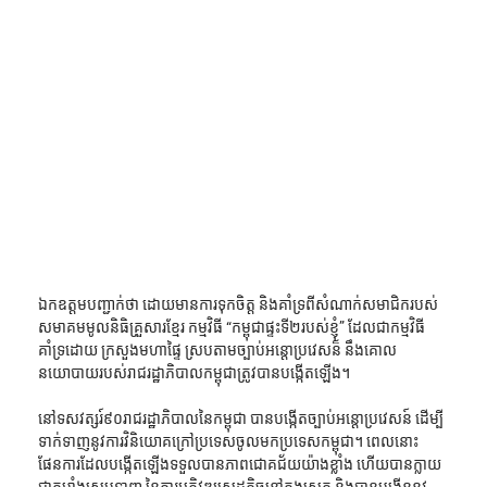
ឯកឧត្តមបញ្ជាក់ថា ដោយមានការទុកចិត្ត និងគាំទ្រពីសំណាក់សមាជិករបស់ 
សមាគមមូលនិធិគ្រួសារខ្មែរ កម្មវិធី “កម្ពុជាផ្ទះទី២របស់ខ្ញុំ” ដែលជាកម្មវិធី
គាំទ្រដោយ ក្រសួងមហាផ្ទៃ ស្របតាមច្បាប់អន្តោប្រវេសន៏ នឹងគោល
នយោបាយរបស់រាជរដ្ឋាភិបាលកម្ពុជាត្រូវបានបង្កើតឡើង។
នៅទសវត្សរ៍៩០រាជរដ្ឋាភិបាលនៃកម្ពុជា បានបង្កើតច្បាប់អន្តោប្រវេសន៍ ដើម្បី
ទាក់ទាញនូវការវិនិយោគក្រៅប្រទេសចូលមកប្រទេសកម្ពុជា។ ពេលនោះ 
ផែនការដែលបង្កើតឡើងទទួលបានភាពជោគជ័យយ៉ាងខ្លាំង ហើយបានក្លាយ