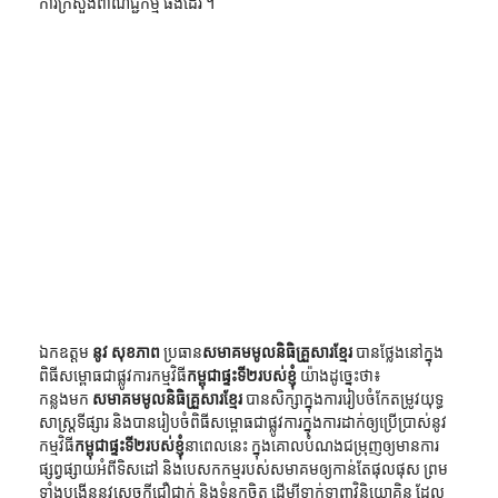
ការក្រសួងពាណិជ្ជកម្ម ផងដែរ ។
ឯកឧត្ដម 
នូវ សុខភាព
 ប្រធាន
សមាគមមូលនិធិគ្រួសារខ្មែរ
 បានថ្លែងនៅក្នុង
ពិធីសម្ពោធជាផ្លូវការកម្មវិធី
កម្ពុជាផ្ទះទី២របស់ខ្ញុំ
 យ៉ាងដូច្នេះថា៖
កន្លងមក 
សមាគមមូលនិធិគ្រួសារខ្មែរ
 បានសិក្សាក្នុងការរៀបចំកែតម្រូវយុទ្ធ
សាស្ត្រទីផ្សារ និងបានរៀបចំពិធីសម្ពោធជាផ្លូវការក្នុងការដាក់ឲ្យប្រើប្រាស់នូវ
កម្មវិធី
កម្ពុជាផ្ទះទី២របស់ខ្ញុំ
នាពេលនេះ ក្នុងគោលបំណងជម្រុញឲ្យមានការ
ផ្សព្វផ្សាយអំពីទិសដៅ និងបេសកកម្មរបស់សមាគមឲ្យកាន់តែផុលផុស ព្រម
ទាំងបង្កើននូវសេចក្ដីជឿជាក់ និងទំនុកចិត្ត ដើម្បីទាក់ទាញវិនិយោគិន ដែល