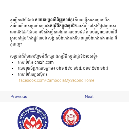
គួររម្លឹកផងដែរថា 
សមាគមមូលនិធិគ្រួសារខ្មែរ
 ក៏បានធ្វើការសម្ពោធបើក
ការិយាល័យសម្រាប់គម្រោង
កម្មវិធីកម្ពុជាផ្ទះទី២
របស់ខ្ញុំ នៅក្នុងថ្ងៃជាមួយគ្នា
នោះផងដែរ ដែលមានទីតាំងស្ថិតនៅអាគារលេខ១៩៩ តាមបណ្ដោយមហាវិថី
ត្រសក់ផ្អែម កែងផ្លូវ ៣០៦ សង្កាត់បឹងកេងកងទី១ ខណ្ឌបឹងកេងកង រាជធានី
ភ្នំពេញ។
សម្រាប់ព័ត៌មានបន្ថែមអំពីគម្រោងកម្មវិធីកម្ពុជាផ្ទះទី២របស់ខ្ញុំ៖
គេហទំព័រ៖ 
cm2h.com
លេខទូរស័ព្ទ/តេលេក្រាម៖ ០៦៦ ៥៩០ ១៦៨​, ០៦៩ ៥៩០ ១៦៨
គេហទំព័រហ្វេសប៊ុក៖​
facebook.com/CambodiaMySecondHome
Previous
Next