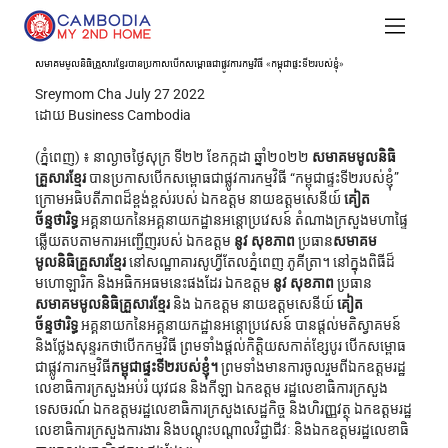
សមាគមមូលនិធិគ្រួសារខ្មែរបានប្រកាសបើកសម្ពោធជាផ្លូវការកម្មវិធី «កម្ពុជាផ្ទះទី២របស់ខ្ញុំ»
Sreymom Cha July 27 2022
ដោយ Business Cambodia
(ភ្នំពេញ) ៖ នាល្ងាចថ្ងៃសុក្រ ទី២២ ខែកក្កដា ឆ្នាំ២០២២ 
សមាគមមូលនិធិ
គ្រួសារខ្មែរ 
បានប្រកាសបើកសម្ពោធជាផ្លូវការកម្មវិធី “កម្ពុជាផ្ទះទី២របស់ខ្ញុំ” 
ក្រោមអធិបតីភាពដ៏ខ្ពង់ខ្ពស់របស់​ ឯកឧត្ដម នាយឧត្ដមសេនីយ៍ 
គៀត 
ច័ន្ទថារិទ្ធ
 អគ្គនាយកនៃអគ្គនាយកដ្ឋានអន្តោប្រវេសន៍ តំណាងក្រសួងមហាផ្ទៃ 
ឆ្លើយតបតាមការអញ្ជើញរបស់ ឯកឧត្ដម 
នូវ សុខភាព
 ប្រធាន
សមាគម
មូលនិធិគ្រួសារខ្មែរ
 នៅសណ្ឋាគារសូហ្វីតែលភ្នំពេញ ភូគីត្រា។ នៅក្នុងពិធីដ៏
មហោឡារិក និងអធិកអធមនេះផងដែរ ឯកឧត្ដម 
នូវ សុខភាព
 ប្រធាន
សមាគមមូលនិធិគ្រួសារខ្មែរ
 និង ​ឯកឧត្ដម នាយឧត្ដមសេនីយ៍ 
គៀត 
ច័ន្ទថារិទ្ធ
 អគ្គនាយកនៃអគ្គនាយកដ្ឋានអន្តោប្រវេសន៍ បានផ្ដល់មតិស្វាគមន៍ 
និងថ្លែងសុន្ទរកថាបើកកម្មវិធី ព្រមទាំងផ្ដល់កិត្តិយសកាត់ខ្សែបូរ បើកសម្ពោធ
ជាផ្លូវការកម្មវិធី
កម្ពុជាផ្ទះទី២របស់ខ្ញុំ។ 
ព្រមទាំងមានការចូលរួមពីឯកឧត្ដមរដ្ឋ
លេខាធិការក្រសួងអប់រំ យុវជន និងកីឡា ឯកឧត្ដម រដ្ឋលេខាធិការក្រសួង
ទេសចរណ៍ ឯកឧត្ដមរដ្ឋលេខាធិការក្រសួងសេដ្ឋកិច្ច និងហិរញ្ញវត្ថុ ឯកឧត្ដមរដ្ឋ
លេខាធិការក្រសួងការងារ និងបណ្ដុះបណ្ដាលវិជ្ជាជីវៈ និងឯកឧត្ដមរដ្ឋលេខាធិ