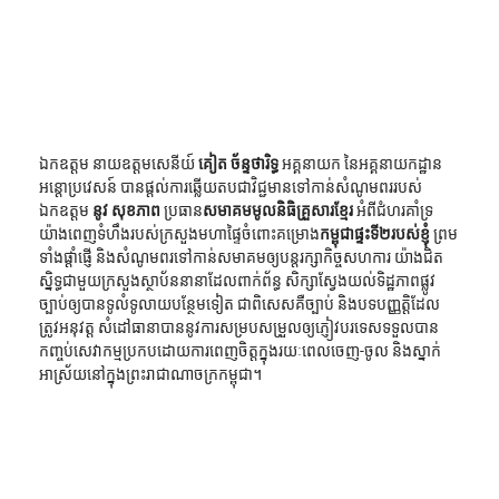
ឯកឧត្ដម នាយឧត្ដមសេនីយ៍ 
គៀត ច័ន្ទថារិទ្ធ
 អគ្គនាយក នៃអគ្គនាយកដ្ឋាន
អន្តោប្រវេសន៍ បានផ្ដល់ការឆ្លើយតបជាវិជ្ជមានទៅកាន់សំណូមពររបស់ 
ឯកឧត្ដម 
នូវ សុខភាព
 ប្រធាន
សមាគមមូលនិធិគ្រួសារខ្មែរ
 អំពីជំហរគាំទ្រ
យ៉ាងពេញទំហឹងរបស់ក្រសួងមហាផ្ទៃចំពោះគម្រោង
កម្ពុជាផ្ទះទី២របស់ខ្ញុំ
 ព្រម
ទាំងផ្ដាំផ្ញើ និងសំណូមពរទៅកាន់សមាគមឲ្យបន្តរក្សាកិច្ចសហការ យ៉ាងជិត
ស្និទ្ធជាមួយក្រសួងស្ថាប័ននានាដែលពាក់ព័ន្ធ សិក្សាស្វែងយល់ទិដ្ឋភាពផ្លូវ
ច្បាប់ឲ្យបានទូលំទូលាយបន្ថែមទៀត ជាពិសេសគឺច្បាប់ និងបទបញ្ញត្តិដែល
ត្រូវអនុវត្ត សំដៅធានាបាននូវការសម្របសម្រួលឲ្យភ្ញៀវបរទេសទទួលបាន
កញ្ចប់សេវាកម្មប្រកបដោយការពេញចិត្តក្នុងរយៈពេលចេញ-ចូល និងស្នាក់
អាស្រ័យនៅក្នុងព្រះរាជាណាចក្រកម្ពុជា។