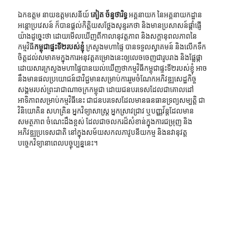
ឯកឧត្ដម នាយឧត្ដមសេនីយ៍ 
គៀត ច័ន្ទថារិទ្ធ
 អគ្គនាយក នៃអគ្គនាយកដ្ឋាន
អន្តោប្រវេសន៍ ក៏បានផ្ដល់កិត្តិយសថ្លែងសុន្ទរកថា និងមានប្រសាសន៍ផ្ដាំផ្ញើ
យ៉ាងដូច្នេះថា ដោយមើលឃើញពីកាលានុវត្តភាព និងសក្ដានុពលភាពនៃ
កម្មវិធី
កម្ពុជាផ្ទះទី២របស់ខ្ញុំ
 ក្រសួងមហាផ្ទៃ បានទទួលស្វាគមន៍ និងលើកទឹក
ចិត្តដល់សមាគមក្នុងការអនុវត្តគម្រោងនេះឲ្យលេចចេញជារូបរាង និងផ្លែផ្កា
ដោយសារក្រសួងមហាផ្ទៃបានយល់ឃើញថាកម្មវិធីកម្ពុជាផ្ទះទី២របស់ខ្ញុំ អាច
នឹងមានផលប្រយោជន៍ជាវិជ្ជមានសម្រាប់ការរួមចំណែកអភិវឌ្ឍសេដ្ឋកិច្ច
សង្គមរបស់ព្រះរាជាណាចក្រកម្ពុជា ដោយជនបរទេសដែលជាគោលដៅ
អាទិភាពសម្រាប់កម្មវិធីនេះ ជាជនបរទេសដែលមានធនធានទ្រព្យសម្បត្តិ ជា
វិនិយោគិន សហគ្រិន អ្នកវិទ្យាសាស្ត្រ អ្នកស្រាវជ្រាវ ឬបញ្ញវ័ន្តដែលមាន
សមត្ថភាព ចំណេះដឹងខ្ពស់ ដែលជាចលករដ៏សំខាន់ក្នុងការជម្រុញ និង
អភិវឌ្ឍប្រទេសជាតិ នៅក្នុងសម័យសកលភាវូបនីយកម្ម និងនវានុវត្ត
បច្ចេកវិទ្យានាពេលបច្ចុប្បន្ននេះ។