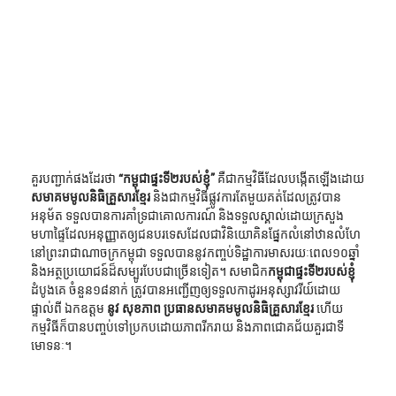
គួរបញ្ជាក់ផងដែរថា 
“កម្ពុជាផ្ទះទី២របស់ខ្ញុំ”
 គឺជាកម្មវិធីដែលបង្កើតឡើងដោយ
សមាគមមូលនិធិគ្រួសារខ្មែរ
 និងជាកម្មវិធីផ្លូវការតែមួយគត់ដែលត្រូវបាន
អនុម័ត ទទួលបានការគាំទ្រជាគោលការណ៍ និងទទួលស្គាល់ដោយក្រសួង
មហាផ្ទៃដែលអនុញ្ញាតឲ្យជនបរទេសដែលជាវិនិយោគិនផ្នែកលំនៅឋានលំហែ
នៅព្រះរាជាណាចក្រកម្ពុជា ទទួលបាននូវកញ្ចប់ទិដ្ឋាការមាសរយៈពេល១០ឆ្នាំ 
និងអត្ថប្រយោជន៍ដ៏សម្បូរបែបជាច្រើនទៀត។ សមាជិក
កម្ពុជាផ្ទះទី២របស់ខ្ញុំ
ដំបូងគេ ចំនួន១៨នាក់ ត្រូវបានអញ្ជើញឲ្យទទួលកាដូរអនុស្សាវរីយ៍ដោយ
ផ្ទាល់ពី ឯកឧត្ដម 
នូវ សុខភាព
ប្រធានសមាគមមូលនិធិគ្រួសារខ្មែរ
 ហើយ 
កម្មវិធីក៏បានបញ្ចប់ទៅប្រកបដោយភាពរីករាយ និងភាពជោគជ័យគួរជាទី
មោទនៈ។