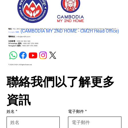
地址 :
No. 203, Street 63 corner street 306, Phum 2 , Sangkat Boeung Keng Kang Ti 1, Khan Boeung Keng Kang, Phnom Penh
(C
AMBODIA MY 2ND HOME - CM2H Head Office)
Google 地圖 -
電郵地址 :
info@cm2h.com
立刻致電 :
+855 69 590 168
WhatsApp 查詢 :
+855 087 576 888
Telegram 查詢 :
+855 087 576 888
© 2026 CM2H. All Rights Reserved.
聯絡我們以了解更多
資訊
姓名
*
電子郵件
*