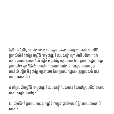
ថ្ងៃទី១៦ ខែមិថុនា ឆ្នាំ២០២២ នៅអគ្គនាយកដ្ឋានអន្តោប្រវេសន៍ មានពិធី
ប្រគល់លិខិតគាំទ្រ កម្មវិធី “កម្ពុជាផ្ទះទី២របស់ខ្ញុំ” ក្រោមអធិបតីភាព ឯក
ឧត្តម នាយឧត្តមសេនីយ៍ គៀត ច័ន្ទថារិទ្ធ អគ្គនាយក នៃអគ្គនាយកដ្ឋានអន្តោ
ប្រវេសន៍។ ក្នុងពិធីសំណេះសំណាលនោះផងដែរ ឯកឧត្តម នាយឧត្តម
សេនីយ៍ គៀត ច័ន្ទថារិទ្ធ អគ្គនាយក នៃអគ្គនាយកដ្ឋានអន្តោប្រវេសន៍ បាន
មានប្រសាសន៍ ៖
១ គាំទ្រដល់កម្មវិធី “កម្ពុជាផ្ទះទី២របស់ខ្ញុំ” ដែលមានទិសដៅស្របនឹងផែនការ
របស់ក្រសួងមហាផ្ទៃ។
២ លើកទឹកចិត្តអោយអនុវត្ត កម្មវិធី “កម្ពុជាផ្ទះទី២របស់ខ្ញុំ” អោយបានឆាប់
រហ័ស។