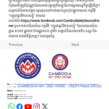
វត្ថុ និងត្រូវការរយៈពេលយូរដើម្បីស្ដារសេដ្ឋកិច្ចឡើងវិញ។ មានតែប្រទេស
កំពុងអភិវឌ្ឍន៍ប៉ុណ្ណោះដែលអាចបង្ហាញពីសន្ទុះនៃការស្ដារសេដ្ឋកិច្ចឡើងវិញ។
សម្រាប់ព័ត៌មានបន្ថែម សូមចូលទៅកាន់ផេកហ្វេសប៊ុកផ្លូវការរបស់ កម្មវិធី 
“កម្ពុជាផ្ទះទី២របស់ខ្ញុំ” តាមរយៈ
គេហទំព័រ 
https://www.facebook.com/CambodiaMySecondHo
me
 ឬមកកាន់ការិយាល័យ កម្មវិធី “កម្ពុជាផ្ទះទី២របស់ខ្ញុំ” ដែលមានអស័យ
ដ្ឋាន #១៩៩ ផ្លូវ៦៣ កែងផ្លូវ៣០៦ ភូមិ២ សង្កាត់បឹងកេងកងទី១ ខណ្ឌ បឹង
កេងកង រាជធានីភ្នំពេញ។ លេខទូរស័ព្ទ
Previous
Next
地址 :
No. 203, Street 63 corner street 306, Phum 2 , Sangkat Boeung Keng Kang Ti 1, Khan Boeung Keng Kang, Phnom Penh
(C
AMBODIA MY 2ND HOME - CM2H Head Office)
Google 地圖 -
電郵地址 :
info@cm2h.com
立刻致電 :
+855 69 590 168
WhatsApp 查詢 :
+855 087 576 888
Telegram 查詢 :
+855 087 576 888