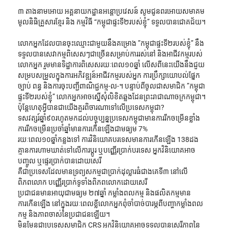
៣ តាងនាមអោយ អគ្គនាយកដ្ឋានអន្តោប្រវេសន៍ សូមជូនពរអោយសមាគម
មូលនិធិគ្រួសារខ្មែរ និង កម្មវិធី “កម្ពុជាផ្ទះទី២របស់ខ្ញុំ” ទទួលបានជោគជ័យ។
លោកអ្នកដែលបានចុះឈ្មោះជាមួយនឹងគម្រោង ”កម្ពុជាផ្ទះទី២របស់ខ្ញុំ” នឹង
ទទួលបានសេវាកម្មពិសេសៗជាច្រើនសម្រាប់ការរស់នៅ និងអាជីវកម្មរបស់
លោកអ្នក រួមមានទិដ្ឋាការពិសេសរយៈពេល១០ឆ្នាំ លើសពីនេះយើងនឹងជួយ
សម្របសម្រួលក្នុងការអភិវឌ្ឍន៍អាជីវកម្មរបស់អ្នក ការប្រឹក្សាយោបល់ផ្នែក
ច្បាប់ ពន្ធ និងការចុះបញ្ជីពាណិជ្ជកម្ម-ល-។ បន្ទាប់ពីចូលជាសមាជិក ”កម្ពុជា
ផ្ទះទី២របស់ខ្ញុំ” លោកអ្នកអាចស្នើសុំលិខិតឆ្លងដែនព្រះរាជាណាចក្រកម្ពុជា។
ប៉ុន្តែហេតុអ្វីបានជាយើងគួរពិចារណាទៅលើប្រទេសកម្ពុជា?
ទសវត្សរ៍ឆ្នាំ៩០រហូតមកដល់បច្ចុប្បន្នប្រទេសកម្ពុជាមានការរីកចម្រើនខ្លាំង 
ការរីកចម្រើនប្រចាំឆ្នាំមានការកើនឡើងជាមធ្យម 7%
រយៈពេល១០ឆ្នាំកន្លងទៅ ការវិនិយោគបរទេសមានការកើនឡើង 138ដង
គ្មានការហាមឃាត់ទៅលើការប្ដូរ ឬបញ្ញើរប្រាក់បរទេស អ្នកវិនិយោគអាច
បញ្ចូល ឬផ្ទេរប្រាក់បានដោយសេរី
គឺជាប្រទេសដែលមានទ្រព្យសកម្មជាប្រាក់ដុល្លារធំជាងគេទី៣ នៅលើ
ពិភពលោក បញ្ញើរប្រាក់ទូទាំងពិភពលោកដោយសេរី
ប្រជាជនមានអាយុជាមធ្យម ២៧ឆ្នាំ កម្លាំងពលកម្ម និងផលិតកម្មមាន
ការកើនឡើង នៅក្នុងរយៈពេលខ្លីលោកអ្នកពុំចាំបាច់បារម្ភពីបញ្ហាកម្លាំងពល
កម្ម និងភាពចាស់នៃប្រជាជនឡើយ។
មិនមែនជាប្រទេសសមាជិក CRS អ្នកវិនិយោគអាចទទួលបានសេរីភាពនៃ