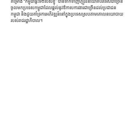
គម្រោង “កម្ពុជាផ្ទះទី២របស់ខ្ញុំ” បានទាក់ទាញភ្ញៀវវិនិយោគបរទេសជាច្រើន
ចូលមកប្រទេសកម្ពុជាដែលផ្ដល់នូវឳកាសការងារជាច្រើនដល់ប្រជាជន
កម្ពុជា និងជួយគាំទ្រការអភិវឌ្ឍន៍នៅក្នុងប្រទេសស្របតាមគោលនយោបាយ
របស់រាជរដ្ឋាភិបាល។