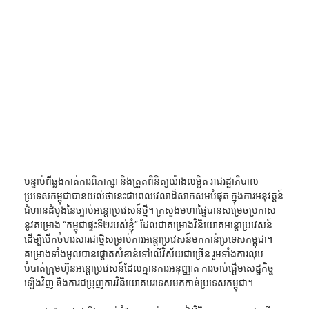
បន្ទាប់ពីឆ្លងកាត់ការពិភាក្សា និងត្រួតពិនិត្យយ៉ាងលម្អិត រាជរដ្ឋាភិបាល
ប្រទេសកម្ពុជាបានយល់ថានេះជាពេលវេលាដ៏សាកសមបំផុត ក្នុងការអនុវត្តន៍
ជំហានដំបូងនៃច្បាប់អន្តោប្រវេសន៍ថ្មី។ ក្រសួងមហាផ្ទៃបានសម្រេចប្រកាស
នូវគម្រោង “កម្ពុជាផ្ទះទី២របស់ខ្ញុំ” ដែលជាគម្រោងវិនិយោគអន្តោប្រវេសន៍ 
ដើម្បីបើកចំហរសារជាថ្មីសម្រាប់ការអន្តោប្រវេសន៍មកកាន់ប្រទេសកម្ពុជា។ 
គម្រោងទាំងមូលបានផ្ដោតសំខាន់ទៅលើវិស័យជាច្រើន រួមទាំងការលុប
បំបាត់ក្រុមហ៊ុនអន្តោប្រវេសន៍ដែលគ្មានការអនុញ្ញាត ការចាប់ផ្ដើមសេដ្ឋកិច្ច
ឡើងវិញ និងការជម្រុញការវិនិយោគបរទេសមកកាន់ប្រទេសកម្ពុជា។