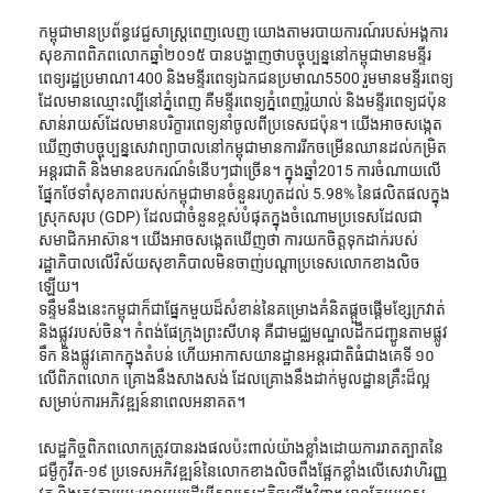
កម្ពុជាមានប្រព័ន្ធវេជ្ជសាស្រ្ដពេញលេញ យោងតាមរបាយការណ៍របស់អង្គការ
សុខភាពពិភពលោកឆ្នាំ២០១៥ បានបង្ហាញថាបច្ចុប្បន្ននៅកម្ពុជាមានមន្ទីរ
ពេទ្យរដ្ឋប្រមាណ1400 និងមន្ទីរពេទ្យឯកជនប្រមាណ5500 រួមមានមន្ទីរពេទ្យ
ដែលមានឈ្មោះល្បីនៅភ្នំពេញ គឺមន្ទីរពេទ្យភ្នំពេញរ៉ូយាល់ និងមន្ទីរពេទ្យជប៉ុន
សាន់រាយស៍ដែលមានបរិក្ខារពេទ្យនាំចូលពីប្រទេសជប៉ុន។ យើងអាចសង្កេត
ឃើញថាបច្ចុប្បន្នសេវាព្យាបាលនៅកម្ពុជាមានការរីកចម្រើនឈានដល់កម្រិត
អន្តរជាតិ និងមានឧបករណ៍ទំនើបៗជាច្រើន។ ក្នុងឆ្នាំ2015 ការចំណាយលើ
ផ្នែកថែទាំសុខភាពរបស់កម្ពុជាមានចំនួនរហូតដល់ 5.98% នៃផលិតផលក្នុង
ស្រុកសរុប (GDP) ដែលជាចំនួនខ្ពស់បំផុតក្នុងចំណោមប្រទេសដែលជា
សមាជិកអាស៊ាន។ យើងអាចសង្កេតឃើញថា ការយកចិត្តទុកដាក់របស់
រដ្ឋាភិបាលលើវិស័យសុខាភិបាលមិនចាញ់បណ្ដាប្រទេសលោកខាងលិច
ឡើយ។
ទន្ទឹមនឹងនេះកម្ពុជាក៏ជាផ្នែកមួយដ៏សំខាន់នៃគម្រោងគំនិតផ្ដួចផ្ដើមខ្សែក្រវាត់ 
និងផ្លូវរបស់ចិន។ កំពង់ផែក្រុងព្រះសីហនុ គឺជាមជ្ឈមណ្ឌលដឹកជញ្ជូនតាមផ្លូវ
ទឹក និងផ្លូវគោកក្នុងតំបន់ ហើយអាកាសយានដ្ឋានអន្តរជាតិធំជាងគេទី ១០ 
លើពិភពលោក គ្រោងនឹងសាងសង់ ដែលគ្រោងនឹងដាក់មូលដ្ឋានគ្រឹះដ៏ល្អ
សម្រាប់ការអភិវឌ្ឍន៍នាពេលអនាគត។
សេដ្ឋកិច្ចពិភពលោកត្រូវបានរងផលប៉ះពាល់យ៉ាងខ្លាំងដោយការរាតត្បាតនៃ
ជម្ងឺកូវីត-១៩ ប្រទេសអភិវឌ្ឍន៍នៃលោកខាងលិចពឹងផ្អែកខ្លាំងលើសេវាហិរញ្ញ