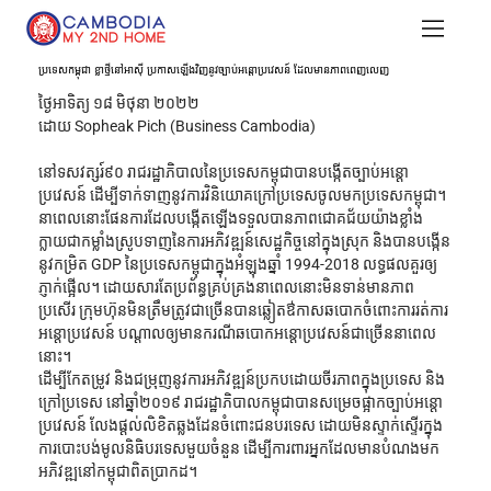
ប្រទេសកម្ពុជា ខ្លាថ្មីនៅអាស៊ី ប្រកាសឡើងវិញនូវច្បាប់អន្តោប្រវេសន៍ ដែលមានភាពពេញលេញ
ថ្ងៃអាទិត្យ ១៨ មិថុនា ២០២២
ដោយ Sopheak Pich (Business Cambodia)
នៅទសវត្សរ៍៩០ រាជរដ្ឋាភិបាលនៃប្រទេសកម្ពុជាបានបង្កើតច្បាប់អន្តោ
ប្រវេសន៍ ដើម្បីទាក់ទាញនូវការវិនិយោគក្រៅប្រទេសចូលមកប្រទេសកម្ពុជា។ 
នាពេលនោះផែនការដែលបង្កើតឡើងទទួលបានភាពជោគជ័យយ៉ាងខ្លាំង 
ក្លាយជាកម្លាំងស្រូបទាញនៃការអភិវឌ្ឍន៍សេដ្ឋកិច្ចនៅក្នុងស្រុក និងបានបង្កើន
នូវកម្រិត GDP នៃប្រទេសកម្ពុជាក្នុងអំឡុងឆ្នាំ 1994-2018 លទ្ធផលគួរឲ្យ
ភ្ញាក់ផ្អើល។ ដោយសារតែប្រព័ន្ធគ្រប់គ្រងនាពេលនោះមិនទាន់មានភាព
ប្រសើរ ក្រុមហ៊ុនមិនត្រឹមត្រូវជាច្រើនបានឆ្លៀតឳកាសឆបោកចំពោះការរត់ការ
អន្តោប្រវេសន៍ បណ្ដាលឲ្យមានករណីឆបោកអន្តោប្រវេសន៍ជាច្រើននាពេល
នោះ។
ដើម្បីកែតម្រូវ និងជម្រុញនូវការអភិវឌ្ឍន៍ប្រកបដោយចីរភាពក្នុងប្រទេស និង
ក្រៅប្រទេស នៅឆ្នាំ២០១៩ រាជរដ្ឋាភិបាលកម្ពុជាបានសម្រេចផ្អាកច្បាប់អន្តោ
ប្រវេសន៍ លែងផ្ដល់លិខិតឆ្លងដែនចំពោះជនបរទេស ដោយមិនស្ទាក់ស្ទើរក្នុង
ការបោះបង់មូលនិធិបរទេសមួយចំនួន ដើម្បីការពារអ្នកដែលមានបំណងមក
អភិវឌ្ឍនៅកម្ពុជាពិតប្រាកដ។