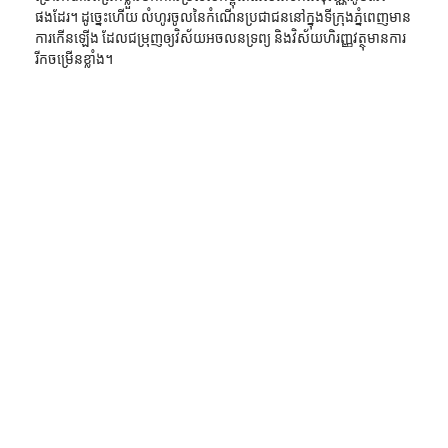
ផងដែរ។ ដូច្នេះហើយ លំហូរចូលនៃកំណើនប្រជាជននៅក្នុងទីក្រុងភ្នំពេញមាន
ការកើនឡើង ដែលជម្រុញឲ្យវិស័យអចលនទ្រព្យ និងវិស័យហិរញ្ញវត្ថុមានការ
រីកចម្រើនខ្លាំង។