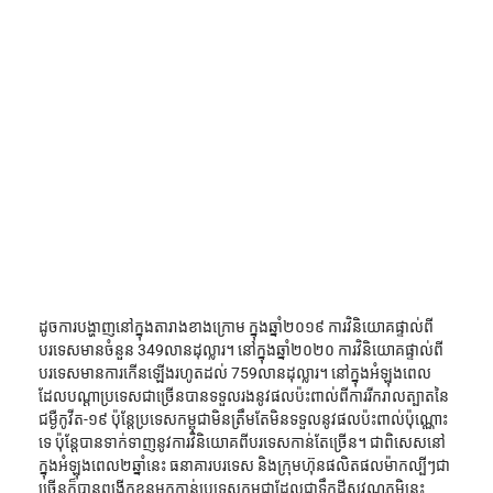
ដូចការបង្ហាញនៅក្នុងតារាងខាងក្រោម ក្នុងឆ្នាំ២០១៩ ការវិនិយោគផ្ទាល់ពី
បរទេសមានចំនួន 349លានដុល្លារ។ នៅក្នុងឆ្នាំ២០២០ ការវិនិយោគផ្ទាល់ពី
បរទេសមានការកើនឡើងរហូតដល់ 759លានដុល្លារ។ នៅក្នុងអំឡុងពេល
ដែលបណ្ដាប្រទេសជាច្រើនបានទទួលរងនូវផលប៉ះពាល់ពីការរីករាលត្បាតនៃ
ជម្ងឺកូវីត-១៩ ប៉ុន្តែប្រទេសកម្ពុជាមិនត្រឹមតែមិនទទួលនូវផលប៉ះពាល់ប៉ុណ្ណោះ
ទេ ប៉ុន្តែបានទាក់ទាញនូវការវិនិយោគពីបរទេសកាន់តែច្រើន។ ជាពិសេសនៅ
ក្នុងអំឡុងពេល២ឆ្នាំនេះ ធនាគារបរទេស និងក្រុមហ៊ុនផលិតផលម៉ាកល្បីៗជា
ច្រើនក៏បានពង្រីកខ្លួនមកកាន់ប្រទេសកម្ពុជាដែលជាទឹកដីសុវណ្ណភូមិនេះ