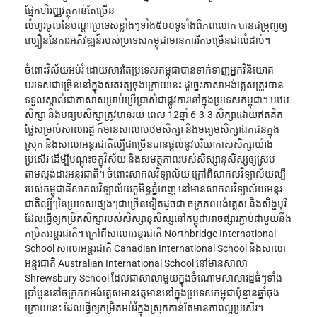
ផ្នែកហិរញ្ញវត្ថុកាន់តែច្រើន
លំហូរចូលនៃបណ្ដាប្រទេសខ្លាំងៗទាំង៥០០ទូទាំងពិភពលោក បានជម្រុញឲ្យ
ល្បឿននៃការអភិវឌ្ឍន៍របស់ប្រទេសកម្ពុជាមានការរីកចម្រើនជាលំដាប់។
ចំពោះវិស័យអប់រំ ដោយសារតែប្រទេសកម្ពុជាបានទាក់ទាញអ្នកវិនិយោគ
បរទេសជាច្រើននៅក្នុងសតវត្សចុងក្រោយនេះ ដូច្នេះភាសាអង់គ្លេសត្រូវបាន
ទទួលស្គាល់ជាភាសាសម្រាប់ប្រើប្រាស់ជាផ្លូវការនៅក្នុងប្រទេសកម្ពុជា។ បឋម
សិក្សា និងមធ្យមសិក្សាត្រូវមានរយៈពេល 12ឆ្នាំ 6-3-3 សិក្សាដោយឥតគិត
ថ្លៃសម្រាប់សាលារដ្ឋ ក៏មានសាលាបឋមសិក្សា និងមធ្យមសិក្សាឯកជនក្នុង
ស្រុក និងសាលាអន្តរជាតិល្បីជាច្រើនបានផ្ដល់នូវបរិយាកាសសិក្សាយ៉ាង
ប្រសើរ ដើម្បីបណ្ដុះចក្ខុវិស័យ និងសមត្ថភាពរបស់សិស្សានុសិស្សឲ្យស្រប
តាមស្ដង់ដារអន្តរជាតិ។ ចំពោះសាកលវិទ្យាល័យ ក្រៅពីសាកលវិទ្យាល័យល្បី
របស់កម្ពុជាគឺសាកលវិទ្យាល័យភូមិន្ទភ្នំពេញ នៅមានសាកលវិទ្យាល័យអន្តរ
ជាតិល្បីៗនៃប្រទេសផ្សេងៗជាច្រើនទៀតដូចជា ចក្រភពអង់គ្លេស និងសិង្ហបុរី 
ដែលធ្វើឲ្យកម្រិតសិក្សារបស់សិស្សានុសិស្សនៅកម្ពុជាអាចផ្សារភ្ជាប់ជាមួយនឹង
កម្រិតអន្តរជាតិ។ ក្រៅពីសាលាអន្តរជាតិ Northbridge International 
School សាលាអន្តរជាតិ Canadian International School និងសាលា
អន្តរជាតិ Australian International School នៅមានសាលា 
Shrewsbury School ដែលជាសាលាមួយក្នុងចំណោមសាលារដ្ឋធំៗទាំង
ប្រាំបួននៅចក្រភពអង់គ្លេសមានវត្តមាននៅក្នុងប្រទេសកម្ពុជាប៉ុន្មានឆ្នាំចុង
ក្រោយនេះ ដែលធ្វើឲ្យកម្រិតអប់រំក្នុងស្រុកកាន់តែមានភាពល្អប្រសើរ។