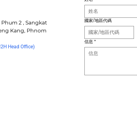
國家/地區代碼
6, Phum 2 , Sangkat
Keng Kang, Phnom
信息
*
H Head Office)