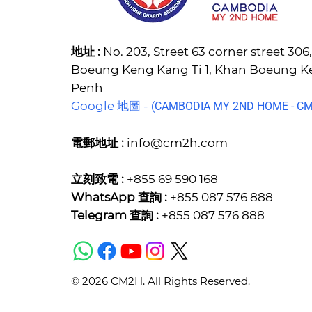
地址 :
No. 203, Street 63 corner street 30
Boeung Keng Kang Ti 1, Khan Boeung 
Penh
Google 地圖 -
(C
AMBODIA MY 2ND HOME - CM2
電郵地址 :
info@cm2h.com
立刻致電 :
+855 69 590 168
WhatsApp 查詢 :
+855 087 576 888
Telegram 查詢 :
+855 087 576 888
© 2026 CM2H. All Rights Reserved.