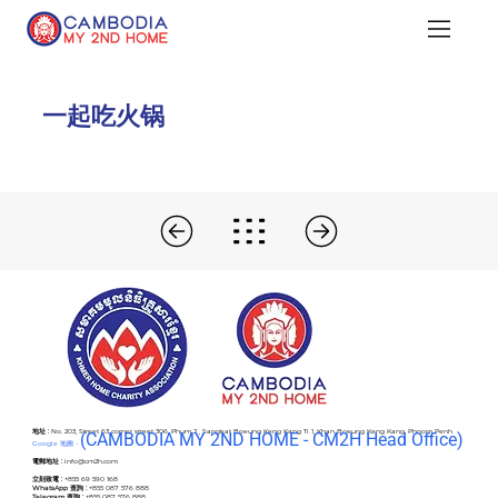
一起吃火锅
地址 :
No. 203, Street 63 corner street 306, Phum 2 , Sangkat Boeung Keng Kang Ti 1, Khan Boeung Keng Kang, Phnom Penh
(C
AMBODIA MY 2ND HOME - CM2H Head Office)
Google 地圖 -
電郵地址 :
info@cm2h.com
立刻致電 :
+855 69 590 168
WhatsApp 查詢 :
+855 087 576 888
Telegram 查詢 :
+855 087 576 888