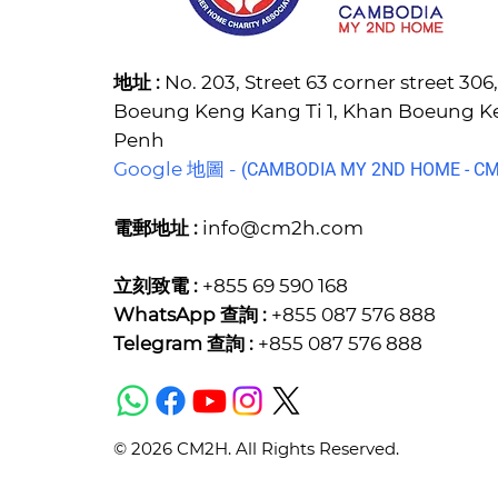
地址 :
No. 203, Street 63 corner street 30
Boeung Keng Kang Ti 1, Khan Boeung 
Penh
Google 地圖 -
(C
AMBODIA MY 2ND HOME - CM2
電郵地址 :
info@cm2h.com
立刻致電 :
+855 69 590 168
WhatsApp 查詢 :
+855 087 576 888
Telegram 查詢 :
+855 087 576 888
© 2026 CM2H. All Rights Reserved.