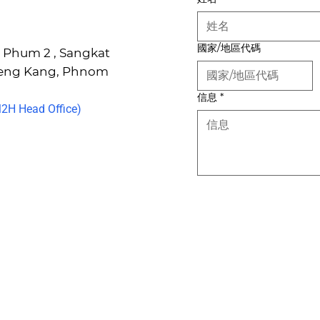
國家/地區代碼
6, Phum 2 , Sangkat
Keng Kang, Phnom
信息
*
H Head Office)