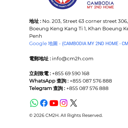
地址 :
No. 203, Street 63 corner street 30
Boeung Keng Kang Ti 1, Khan Boeung 
Penh
Google 地圖 -
(C
AMBODIA MY 2ND HOME - CM2
電郵地址 :
info@cm2h.com
立刻致電 :
+855 69 590 168
WhatsApp 查詢 :
+855 087 576 888
Telegram 查詢 :
+855 087 576 888
© 2026 CM2H. All Rights Reserved.