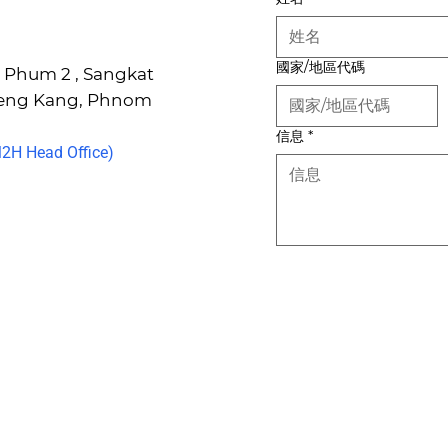
國家/地區代碼
6, Phum 2 , Sangkat
Keng Kang, Phnom
信息
*
H Head Office)