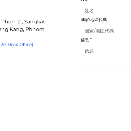
國家/地區代碼
6, Phum 2 , Sangkat
Keng Kang, Phnom
信息
*
H Head Office)