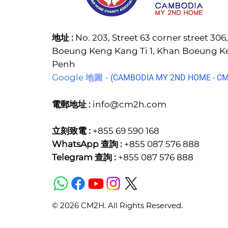
地址 :
No. 203, Street 63 corner street 30
Boeung Keng Kang Ti 1, Khan Boeung 
Penh
Google 地圖 -
(C
AMBODIA MY 2ND HOME - CM2
電郵地址 :
info@cm2h.com
立刻致電 :
+855 69 590 168
WhatsApp 查詢 :
+855 087 576 888
Telegram 查詢 :
+855 087 576 888
© 2026 CM2H. All Rights Reserved.