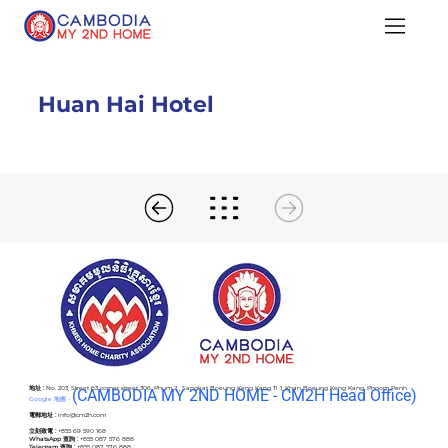
Huan Hai Hotel
地址 :
No. 203, Street 63 corner street 306, Phum 2 , Sangkat Boeung Keng Kang Ti 1, Khan Boeung Keng Kang, Phnom Penh
(C
AMBODIA MY 2ND HOME - CM2H Head Office)
Google 地圖 -
電郵地址 :
info@cm2h.com
立刻致電 :
+855 69 590 168
WhatsApp 查詢 :
+855 087 576 888
Telegram 查詢 :
+855 087 576 888