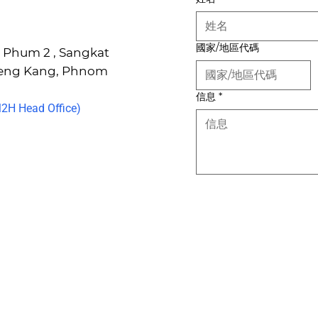
國家/地區代碼
6, Phum 2 , Sangkat
Keng Kang, Phnom
信息
*
H Head Office)