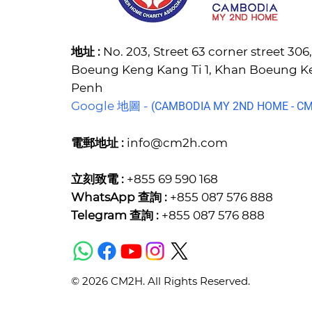
地址 :
No. 203, Street 63 corner street 30
Boeung Keng Kang Ti 1, Khan Boeung 
Penh
Google 地圖 -
(C
AMBODIA MY 2ND HOME - CM2
電郵地址 :
info@cm2h.com
立刻致電 :
+855 69 590 168
WhatsApp 查詢 :
+855 087 576 888
Telegram 查詢 :
+855 087 576 888
© 2026 CM2H. All Rights Reserved.