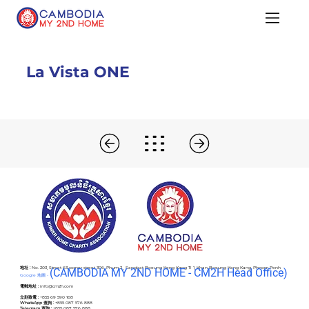
La Vista ONE
地址 :
No. 203, Street 63 corner street 306, Phum 2 , Sangkat Boeung Keng Kang Ti 1, Khan Boeung Keng Kang, Phnom Penh
(C
AMBODIA MY 2ND HOME - CM2H Head Office)
Google 地圖 -
電郵地址 :
info@cm2h.com
立刻致電 :
+855 69 590 168
WhatsApp 查詢 :
+855 087 576 888
Telegram 查詢 :
+855 087 576 888