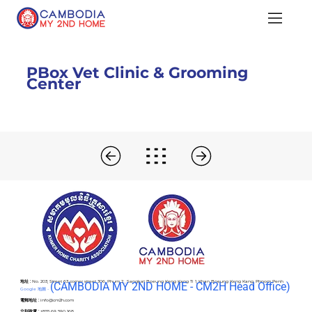
PBox Vet Clinic & Grooming
Center
地址 :
No. 203, Street 63 corner street 306, Phum 2 , Sangkat Boeung Keng Kang Ti 1, Khan Boeung Keng Kang, Phnom Penh
(C
AMBODIA MY 2ND HOME - CM2H Head Office)
Google 地圖 -
電郵地址 :
info@cm2h.com
立刻致電 :
+855 69 590 168