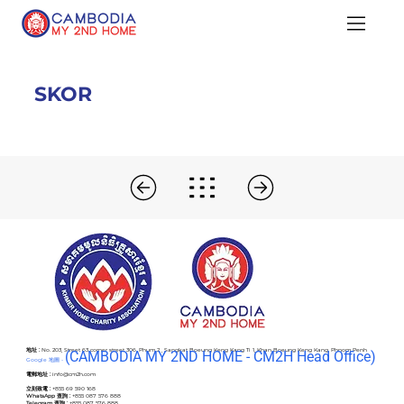
SKOR
地址 :
No. 203, Street 63 corner street 306, Phum 2 , Sangkat Boeung Keng Kang Ti 1, Khan Boeung Keng Kang, Phnom Penh
(C
AMBODIA MY 2ND HOME - CM2H Head Office)
Google 地圖 -
電郵地址 :
info@cm2h.com
立刻致電 :
+855 69 590 168
WhatsApp 查詢 :
+855 087 576 888
Telegram 查詢 :
+855 087 576 888